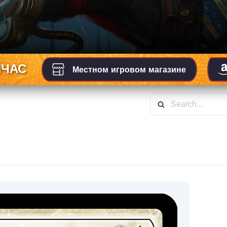
ЙЧАС
Местном игровом магазине