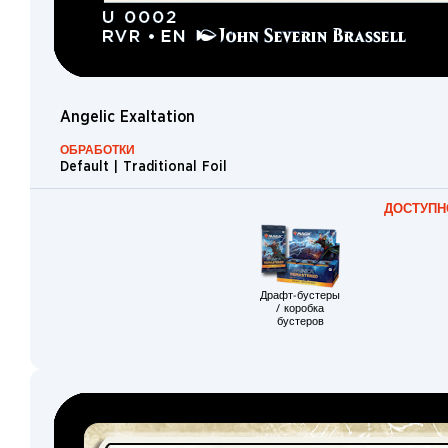
Rat
Sphinx
Equipment
Mutant
Angelic Exaltation
Snake
ОБРАБОТКИ
Default | Traditional Foil
Elf
Druid
ДОСТУПН
Centaur
Knight
Драфт-бустеры
Drake
/ коробка
бустеров
Crocodile
Frog
Spirit
Shaman