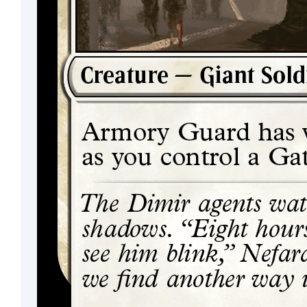
Plains
Troll
Warrior
Elemental
Plant
Dog
Dragon
Boar
God
Golem
Karn
Kaya
Leviathan
Liliana