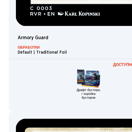
Demon
Assassin
Ogre
Merfolk
Armory Guard
Horror
Cleric
ОБРАБОТКИ
Default | Traditional Foil
Pegasus
ДОСТУПН
Bolas
Faerie
Avatar
Драфт-бустеры
Weird
/ коробка
бустеров
Hydra
Salamander
Ral
Berserker