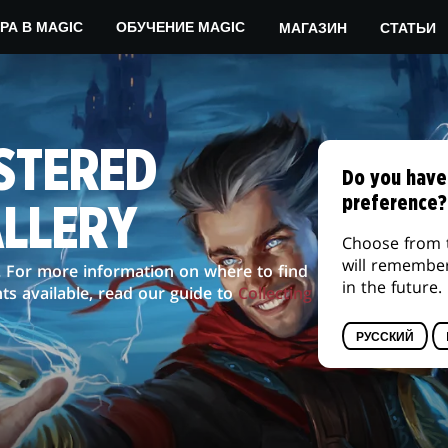
МАГАЗИН
СТАТЬИ
РА В MAGIC
ОБУЧЕНИЕ MAGIC
STERED
Do you have
preference?
ALLERY
Choose from 
will remembe
. For more information on where to find
in the future.
ts available, read our guide to
Collecting
РУССКИЙ