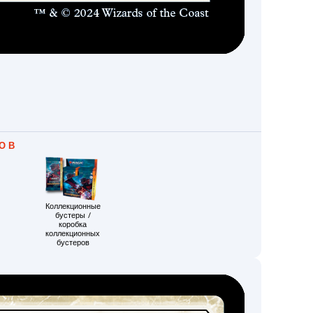
О В
Коллекционные
бустеры /
коробка
коллекционных
бустеров