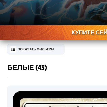
КУПИТЕ СЕ
ПОКАЗАТЬ ФИЛЬТРЫ
БЕЛЫЕ (43)
RESET
FILTER
НОВЫЕ
КАРТЫ
ИНФО
КОЛЛЕКЦИОНЕРА