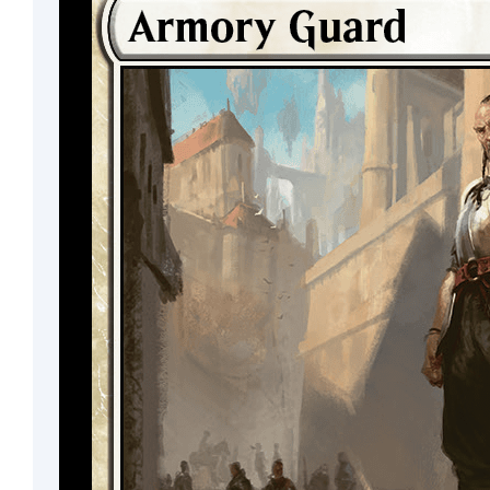
Thrull
Skeleton
Domri
Zombie
Cat
Insect
Ooze
Aura
Homunculus
Devil
Lizard
Construct
Gideon
Shapeshifter
Goblin