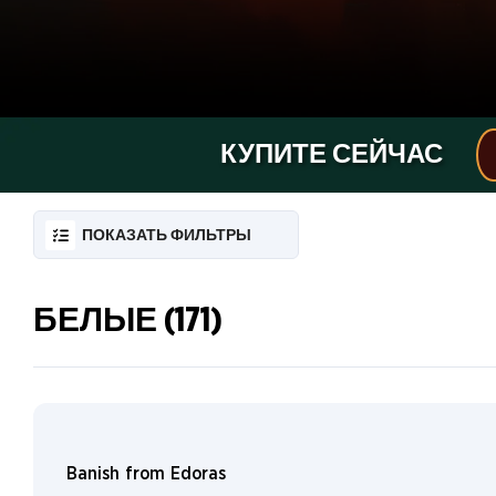
IMAGE
GALLERY
КУПИТЕ СЕЙЧАС
ПОКАЗАТЬ ФИЛЬТРЫ
БЕЛЫЕ (171)
RESET
FILTER
НОВЫЕ
КАРТЫ
Коллекционные
Borderless
ИНФО
бустеры
Banish from Edoras
особого
КОЛЛЕКЦИОНЕРА
Silver