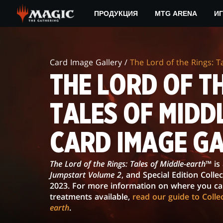
Skip
ПРОДУКЦИЯ
MTG ARENA
ИГ
to
main
THE
content
LORD
Card Image Gallery /
The Lord of the Rings: T
OF
THE LORD OF TH
THE
TALES OF MIDD
RINGS:
TALES
CARD IMAGE G
OF
The Lord of the Rings: Tales of Middle-earth
™ is
MIDDLE-
Jumpstart Volume 2
, and Special Edition Coll
EARTH™
2023. For more information on where you can 
treatments available,
read our guide to Colle
CARD
earth
.