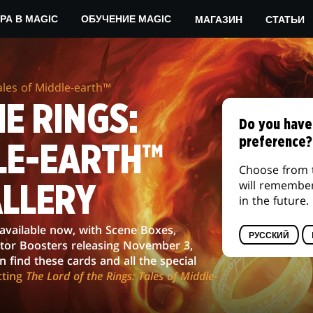
Местном игровом магазине
MTG ARE
МАГАЗИН
СТАТЬИ
РА В MAGIC
ОБУЧЕНИЕ MAGIC
ales of Middle-earth™
E RINGS:
Do you have
preference?
LE-EARTH™
Choose from 
will remembe
ALLERY
in the future.
 available now, with Scene Boxes,
РУССКИЙ
ector Boosters releasing November 3,
find these cards and all the special
cting
The Lord of the Rings: Tales of Middle-