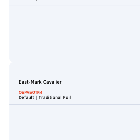
Gate
God
Bard
Berserker
Nomad
Elemental
East-Mark Cavalier
ОБРАБОТКИ
Default | Traditional Foil