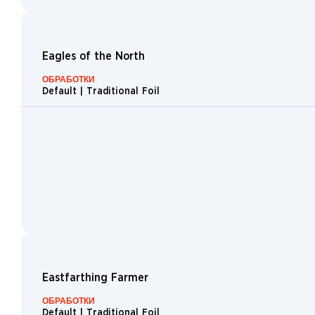
Food
Wraith
Eagles of the North
Bat
ОБРАБОТКИ
Elk
Default | Traditional Foil
Kraken
Wall
Mountain
Dog
Elephant
Troll
Boar
Scarecrow
Eastfarthing Farmer
Swamp
Wolf
ОБРАБОТКИ
Default | Traditional Foil