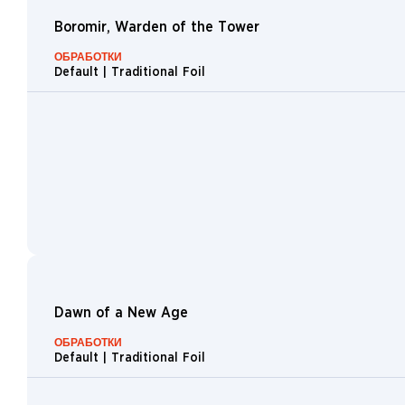
Commander
Party
Forest
Boromir, Warden of the Tower
Promo
Plains
ОБРАБОТКИ
Regional
Default | Traditional Foil
Championship
Pirate
Buy-a-
Dragon
Box
Orc
Promo
Whale
Spirit
Treefolk
Shaman
Horror
Knight
Dawn of a New Age
Scout
ОБРАБОТКИ
Pilot
Default | Traditional Foil
Artificer