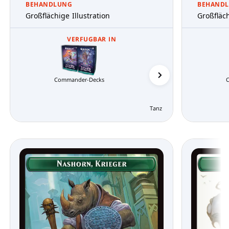
BEHANDLUNG
BEHAND
Großflächige Illustration
Großfläch
VERFUGBAR IN
Commander-Decks
Tanz der Elementare Comma