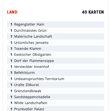
LAND
40 KARTEN
1
Regenglatter Hain
1
Durchnässtes Grün
1
Malerische Landschaft
1
Urtümliches Jenseits
1
Tosende Klamm
1
Exotischer Obstgarten
1
Dorf der Flammensippe
1
Versteckter Innenhof
1
Befehlsturm
1
Unbeanspruchtes Territorium
1
Uralte Zikkurat
1
Grenzlandbiwak
1
Sandsteppenzitadelle
1
Wilde Landschaften
1
Prunkvoller Palast