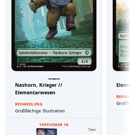
Nashorn, Krieger //
Element
Elementarwesen
BEHAND
Großfläch
BEHANDLUNG
Großflächige Illustration
VERFUGBAR IN
Tanz der Elementare Comma