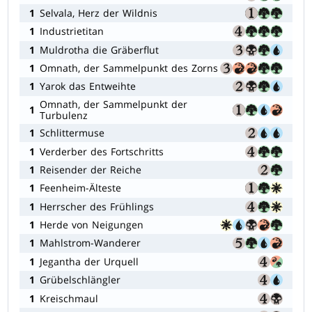
1
Selvala, Herz der Wildnis
1
Industrietitan
1
Muldrotha die Gräberflut
1
Omnath, der Sammelpunkt des Zorns
1
Yarok das Entweihte
Omnath, der Sammelpunkt der
1
Turbulenz
1
Schlittermuse
1
Verderber des Fortschritts
1
Reisender der Reiche
1
Feenheim-Älteste
1
Herrscher des Frühlings
1
Herde von Neigungen
1
Mahlstrom-Wanderer
1
Jegantha der Urquell
1
Grübelschlängler
1
Kreischmaul