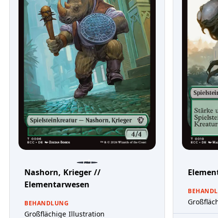
Nashorn, Krieger //
Element
Elementarwesen
BEHAND
Großfläch
BEHANDLUNG
Großflächige Illustration