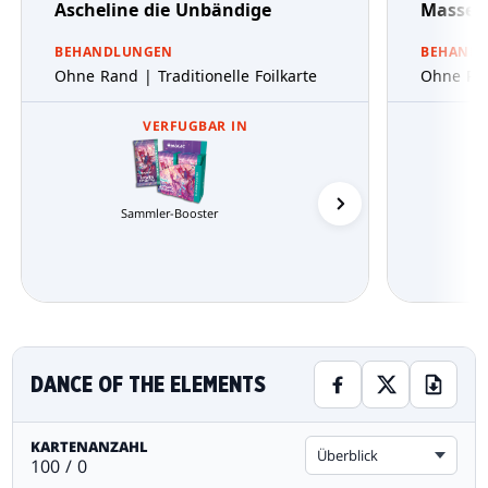
Ascheline die Unbändige
Masse d
BEHANDLUNGEN
BEHAND
Ohne Rand | Traditionelle Foilkarte
Ohne Ran
VERFUGBAR IN
Sammler-Booster
Commander-Decks
DANCE OF THE ELEMENTS
KARTENANZAHL
Überblick
100 / 0