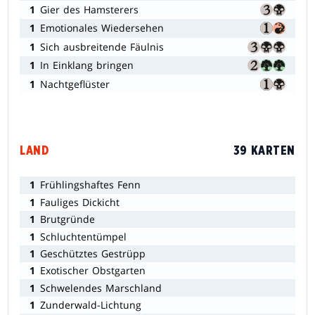
1
Gier des Hamsterers
1
Emotionales Wiedersehen
1
Sich ausbreitende Fäulnis
1
In Einklang bringen
1
Nachtgeflüster
LAND
39 KARTEN
1
Frühlingshaftes Fenn
1
Fauliges Dickicht
1
Brutgründe
1
Schluchtentümpel
1
Geschütztes Gestrüpp
1
Exotischer Obstgarten
1
Schwelendes Marschland
1
Zunderwald-Lichtung