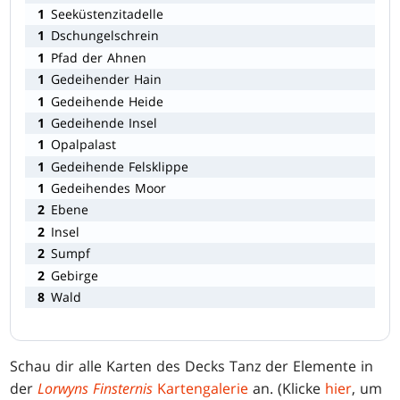
1
Seeküstenzitadelle
1
Dschungelschrein
1
Pfad der Ahnen
1
Gedeihender Hain
1
Gedeihende Heide
1
Gedeihende Insel
1
Opalpalast
1
Gedeihende Felsklippe
1
Gedeihendes Moor
2
Ebene
2
Insel
2
Sumpf
2
Gebirge
8
Wald
Schau dir alle Karten des Decks Tanz der Elemente in
der
Lorwyns Finsternis
Kartengalerie
an. (Klicke
hier
, um