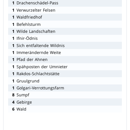
1
Drachenschädel-Pass
1
Verwurzelter Felsen
1
Waldfriedhof
1
Befehlsturm
1
Wilde Landschaften
1
Ifnir-Ödnis
1
Sich entfaltende Wildnis
1
Immerändernde Weite
1
Pfad der Ahnen
1
Spähposten der Umnieter
1
Rakdos-Schlachtstätte
1
Gruulgrund
1
Golgari-Verrottungsfarm
8
Sumpf
4
Gebirge
6
Wald