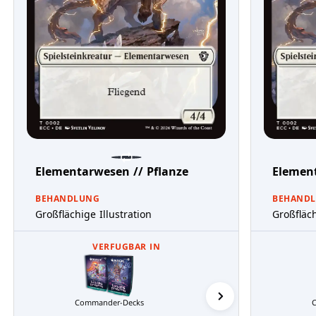
Elementarwesen // Pflanze
Element
BEHANDLUNG
BEHAND
Großflächige Illustration
Großfläch
VERFUGBAR IN
Commander-Decks