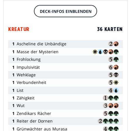
DECK-INFOS EINBLENDEN
KREATUR
36 KARTEN
1
Ascheline die Unbändige
1
Masse der Mysterien
1
Frohlockung
1
Impulsivität
1
Wehklage
1
Verbundenheit
1
List
1
Zähigkeit
1
Wut
1
Zendikars Rächer
1
Reiter der Dornen
1
Grünwächter aus Murasa