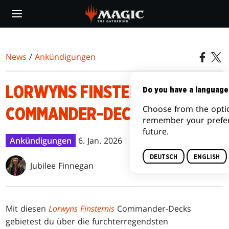
Skip
to
main
content
News
/
Ankündigungen
LORWYNS FINSTERNIS
Do you have a language
Choose from the optio
COMMANDER-DECKLISTEN
remember your prefer
future.
Ankündigungen
6. Jan. 2026
DEUTSCH
ENGLISH
Jubilee Finnegan
Mit diesen
Lorwyns Finsternis
Commander-Decks
gebietest du über die furchterregendsten