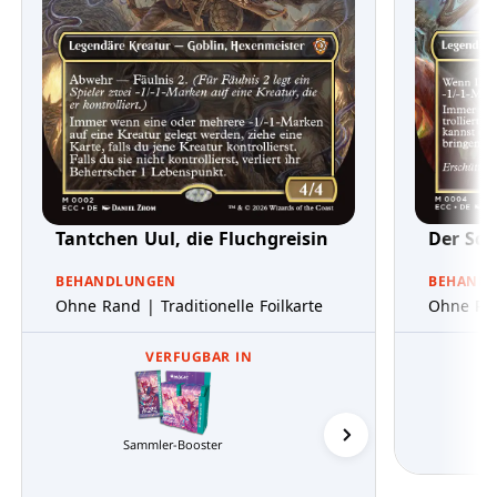
Tantchen Uul, die Fluchgreisin
Der Sch
BEHANDLUNGEN
BEHAND
Ohne Rand | Traditionelle Foilkarte
Ohne Ran
VERFUGBAR IN
Sammler-Booster
Commander-Decks