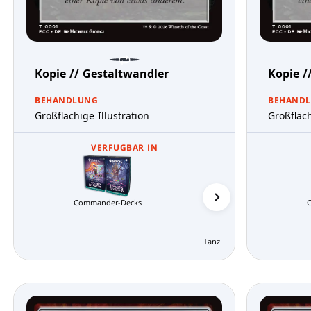
Kopie // Gestaltwandler
Kopie /
BEHANDLUNG
BEHAND
Großflächige Illustration
Großfläch
VERFUGBAR IN
Commander-Decks
Tanz der Elementare Comma