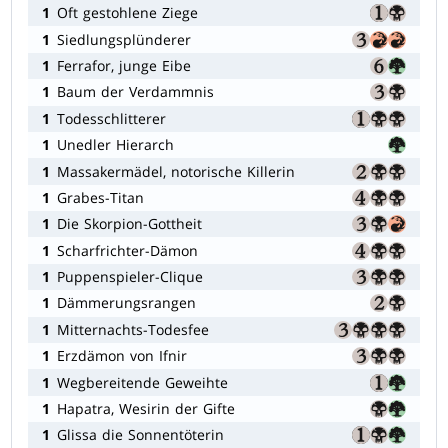
1
Oft gestohlene Ziege
1
Siedlungsplünderer
1
Ferrafor, junge Eibe
1
Baum der Verdammnis
1
Todesschlitterer
1
Unedler Hierarch
1
Massakermädel, notorische Killerin
1
Grabes-Titan
1
Die Skorpion-Gottheit
1
Scharfrichter-Dämon
1
Puppenspieler-Clique
1
Dämmerungsrangen
1
Mitternachts-Todesfee
1
Erzdämon von Ifnir
1
Wegbereitende Geweihte
1
Hapatra, Wesirin der Gifte
1
Glissa die Sonnentöterin