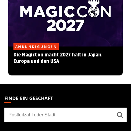
ANKÜNDIGUNGEN
Die MagicCon macht 2027 halt in Japan,
Europa und den USA
MAGIC:
THE
FINDE EIN GESCHÄFT
GATHERING
Finde
FOOTER
ein
Geschäft