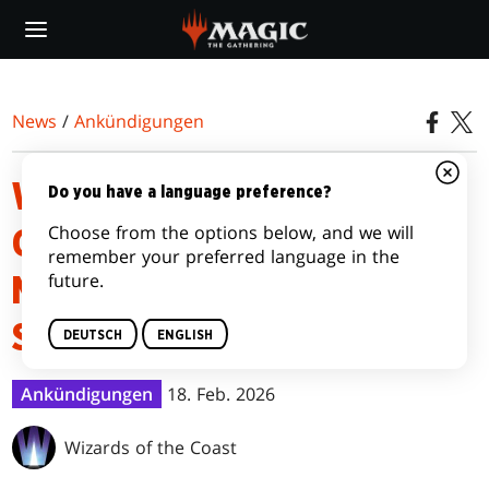
Skip
to
main
content
News
/
Ankündigungen
WO DU MAGIC: THE
Do you have a language preference?
Choose from the options below, and we will
GATHERING | TEENAGE
remember your preferred language in the
future.
MUTANT NINJA TURTLES
SPIELEN KANNST
DEUTSCH
ENGLISH
Ankündigungen
18. Feb. 2026
Wizards of the Coast