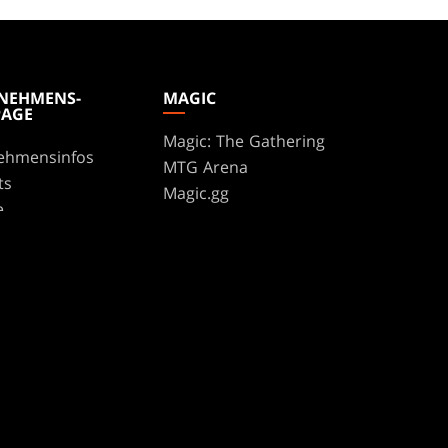
NEHMENS-
MAGIC
AGE
Magic: The Gathering
ehmensinfos
MTG Arena
ts
Magic.gg
e
Store- und Event-
t
LocatorStore- und Event-
Locator
te Program
Kartendatenbank
ure
Secret Lair
SpellTable