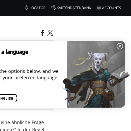
LOCATOR
KARTENDATENBANK
ACCOUNTS
 UND
 a language
the options below, and we
r your preferred language
ENGLISH
eine ähnliche Frage
einen?“ In der Regel