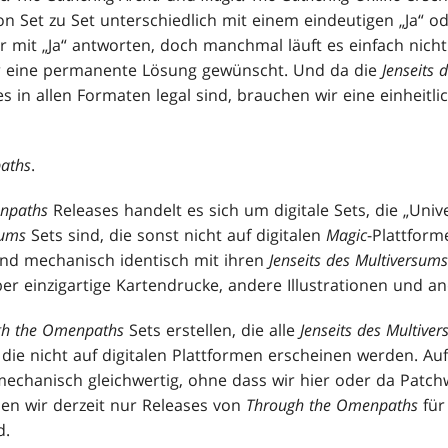
n Set zu Set unterschiedlich mit einem eindeutigen „Ja“ o
mit „Ja“ antworten, doch manchmal läuft es einfach nicht 
 eine permanente Lösung gewünscht. Und da die
Jenseits 
s in allen Formaten legal sind, brauchen wir eine einheitli
aths
.
npaths
Releases handelt es sich um digitale Sets, die „Uni
sums
Sets sind, die sonst nicht auf digitalen
Magic
-Plattfor
sind mechanisch identisch mit ihren
Jenseits des Multiversums
r einzigartige Kartendrucke, andere Illustrationen und 
gh the Omenpaths
Sets erstellen, die alle
Jenseits des Multive
die nicht auf digitalen Plattformen erscheinen werden. Au
mechanisch gleichwertig, ohne dass wir hier oder da Patc
n wir derzeit nur Releases von
Through the Omenpaths
für 
d.