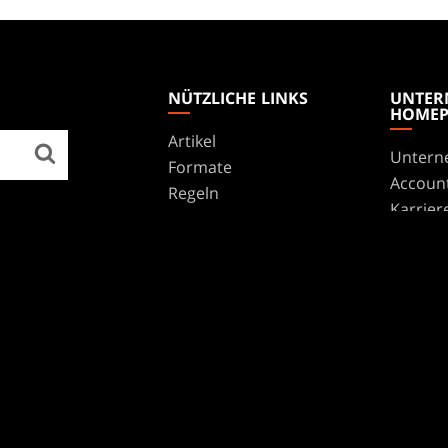
NÜTZLICHE LINKS
UNTER
HOMEP
Artikel
Untern
Formate
Accoun
Regeln
Karrier
Podcast
Suppor
Hintergrundbilder
WPN
Affilia
Disclos
MARKEN