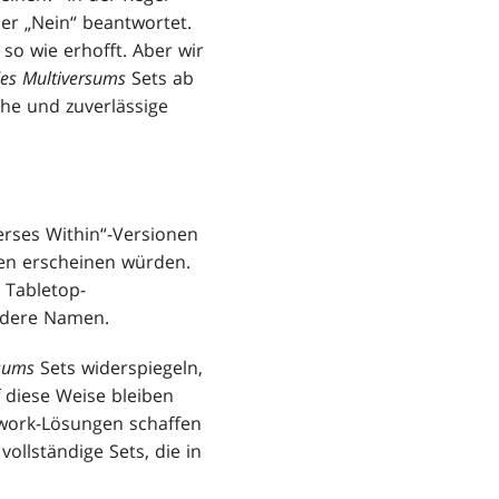
der „Nein“ beantwortet.
so wie erhofft. Aber wir
des Multiversums
Sets ab
che und zuverlässige
verses Within“-Versionen
men erscheinen würden.
Tabletop-
andere Namen.
rsums
Sets widerspiegeln,
f diese Weise bleiben
hwork-Lösungen schaffen
vollständige Sets, die in