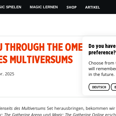
SHOP
ARTIKEL
IC SPIELEN
MAGIC LERNEN
U THROUGH THE OMENPATHS
Do you have
preference?
DES MULTIVERSUMS
Choose from 
will remembe
pr. 2025
in the future.
DEUTSCH
Jenseits des Multiversums
Set herausbringen, bekommen wir 
c: The Gathering Arena
und
Magic: The Gathering Online
ersch