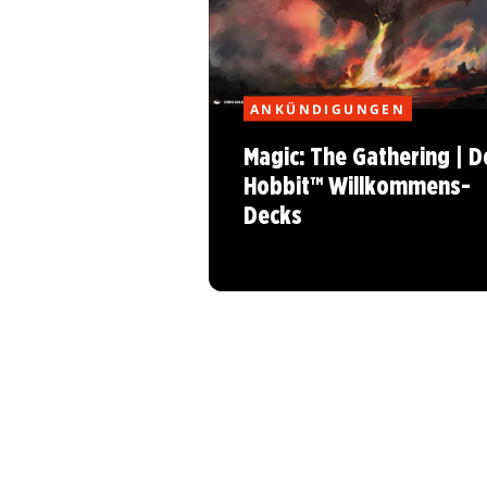
ANKÜNDIGUNGEN
Magic: The Gathering | D
Hobbit™ Willkommens-
Decks