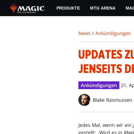
Skip
PRODUKTE
MTG ARENA
MAG
to
main
content
News
/
Ankündigungen
UPDATES Z
JENSEITS 
Ankündigungen
21. A
Blake Rasmussen
Jedes Mal, wenn wir ein
gestellt: „Wird es in
Magi