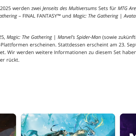
s 2025 werden zwei
Jenseits des Multiversums
Sets für
MTG Ar
athering
– FINAL FANTASY™ und
Magic: The Gathering
|
Avatar
25,
Magic: The Gathering
|
Marvel's Spider-Man
(sowie zukünfti
-Plattformen erscheinen. Stattdessen erscheint am 23. Se
et. Wir werden weitere Informationen zu diesem Set haben
r rückt.