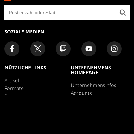
GATHERING
Finde
FOOTER
ein
Geschäft
SOZIALE MEDIEN
NÜTZLICHE LINKS
UNTERNEHMENS-
HOMEPAGE
Artikel
Unternehmensinfos
Formate
Accounts
Regeln
Karriere
Podcast
Support
Hintergrundbilder
WPN
Affiliate Program
Disclosure