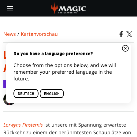
Skip
to
main
content
News
/
Kartenvorschau
LORWYNS FINSTERNIS
Do you have a language preference?
Choose from the options below, and we will
ARTWORK-KARTEN
remember your preferred language in the
future.
Kartenvorschau
9. Jan. 2026
DEUTSCH
ENGLISH
Jubilee Finnegan
Lorwyns Finsternis
ist unsere mit Spannung erwartete
Rückkehr zu einem der berühmtesten Schauplätze von