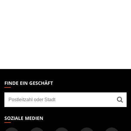
MAGIC:
THE
FINDE EIN GESCHÄFT
GATHERING
Finde
FOOTER
ein
Geschäft
SOZIALE MEDIEN