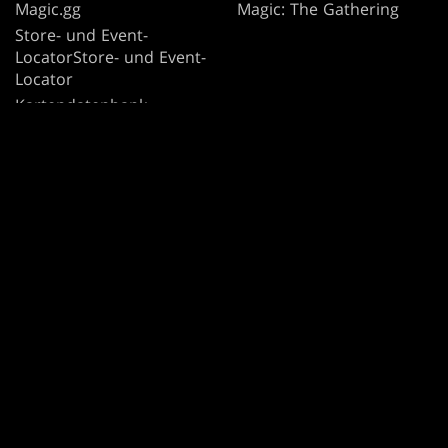
Magic.gg
Magic: The Gathering
Store- und Event-
LocatorStore- und Event-
Locator
Kartendatenbank
Secret Lair
SpellTable
NUTZUNGSBEDINGUNGEN
VERHALTENSREGELN
DATENSCHUTZRICHTLINIE
KUNDENDIENST