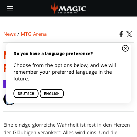
Skip
to
main
content
News
/
MTG Arena
MTG ARENA SETHINWEISE –
Do you have a language preference?
Choose from the options below, and we will
PHYREXIA: ALLES WIRD EINS
remember your preferred language in the
future.
MTG Arena
6. Feb. 2023
DEUTSCH
ENGLISH
Wizards of the Coast
Eine einzige glorreiche Wahrheit ist fest in den Herzen
der Gläubigen verankert: Alles wird eins. Und die