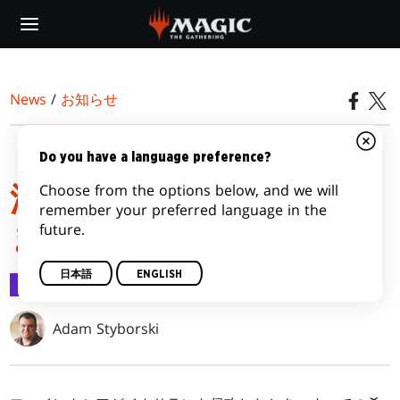
Skip
to
main
content
News
/
お知らせ
『イクサラン：失われし
Do you have a language preference?
Choose from the options below, and we will
洞窟』ファーストルック
remember your preferred language in the
future.
まとめ
日本語
ENGLISH
お知らせ
2023/09/22
Adam Styborski