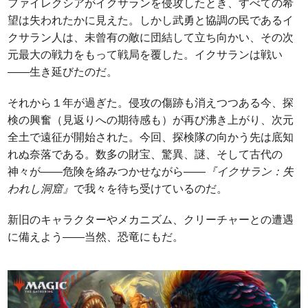
ファイレクシアがイクサランを侵攻したとき、すべての希
望は失われたかに見えた。しかし武勇と協調の民であるイ
クサラン人は、未曾有の敵に団結して立ち向かい、その次
元最大の戦力をもって戦局を覆した。イクサランは戦い
――生き延びたのだ。
それから１年が過ぎた。侵攻の傷跡も消えつつある今、探
検の興奮（見返りへの期待感も）が再び沸き上がり、次元
全土で遠征が開始された。今回、探検隊の向かう先は底知
れぬ奈落である。数多の財宝、驚異、謎、そして古代の
神々が――危険を絡みつかせながら――
『イクサラン：失
われし洞窟』
で我々を待ち受けているのだ。
新旧のキャラクターやメカニズム、クリーチャーとの遭遇
に備えよう――当然、恐竜にもだ。