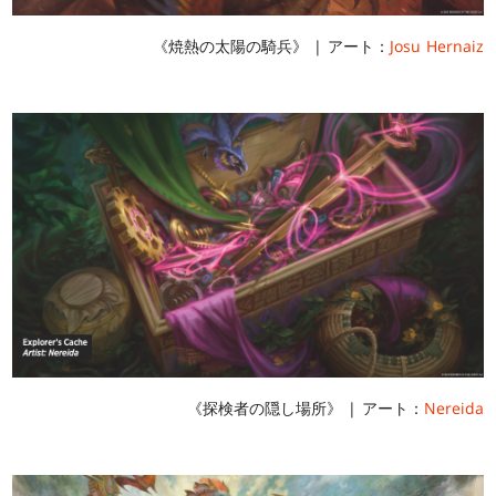
《焼熱の太陽の騎兵》 | アート：
Josu Hernaiz
《探検者の隠し場所》 | アート：
Nereida