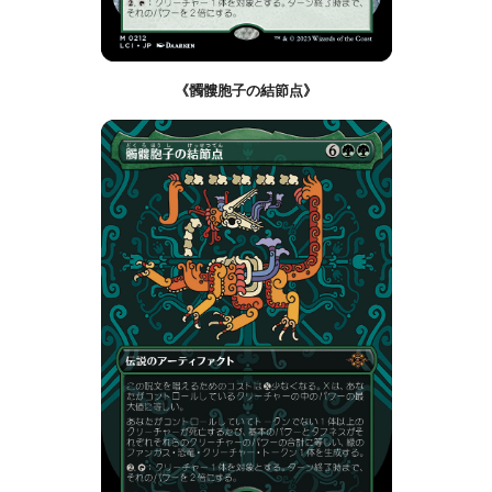
《髑髏胞子の結節点》