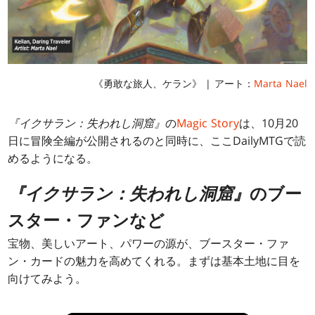
《勇敢な旅人、ケラン》 | アート：
Marta Nael
『イクサラン：失われし洞窟』
の
Magic Story
は、10月20
日に冒険全編が公開されるのと同時に、ここDailyMTGで読
めるようになる。
『イクサラン：失われし洞窟』
のブー
スター・ファンなど
宝物、美しいアート、パワーの源が、ブースター・ファ
ン・カードの魅力を高めてくれる。まずは基本土地に目を
向けてみよう。