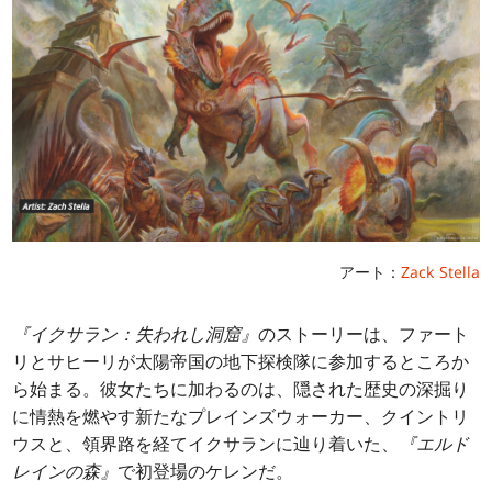
アート：
Zack Stella
『イクサラン：失われし洞窟』
のストーリーは、ファート
リとサヒーリが太陽帝国の地下探検隊に参加するところか
ら始まる。彼女たちに加わるのは、隠された歴史の深掘り
に情熱を燃やす新たなプレインズウォーカー、クイントリ
ウスと、領界路を経てイクサランに辿り着いた、
『エルド
レインの森』
で初登場のケレンだ。