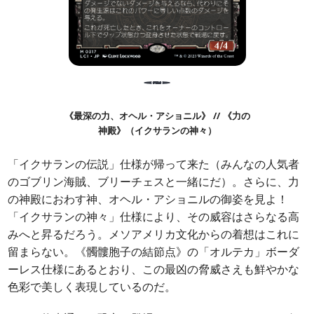
《最深の力、オヘル・アショニル》 // 《力の
神殿》（イクサランの神々）
「イクサランの伝説」仕様が帰って来た（みんなの人気者
のゴブリン海賊、ブリーチェスと一緒にだ）。さらに、力
の神殿におわす神、オヘル・アショニルの御姿を見よ！
「イクサランの神々」仕様により、その威容はさらなる高
みへと昇るだろう。メソアメリカ文化からの着想はこれに
留まらない。《髑髏胞子の結節点》の「オルテカ」ボーダ
ーレス仕様にあるとおり、この最凶の脅威さえも鮮やかな
色彩で美しく表現しているのだ。