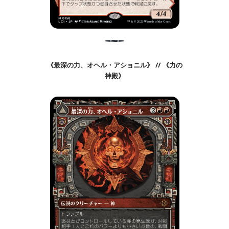
《最深の力、オヘル・アショニル》 // 《力の
神殿》