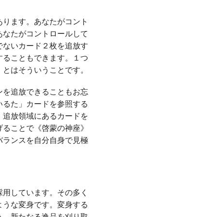
あります。あなたがコント
あなたがコントロールして
でないカード２枚を追放す
することもできます。１つ
」とはそういうことです。
ンを追放できることもお忘
いるた」カードを参照する
、追放領域にあるカードを
げることで《啓蒙の神座》
バランスを自分自身で見極
採用しています。その多く
ような変身です。変身する
う、新たなる逸品を刈り取