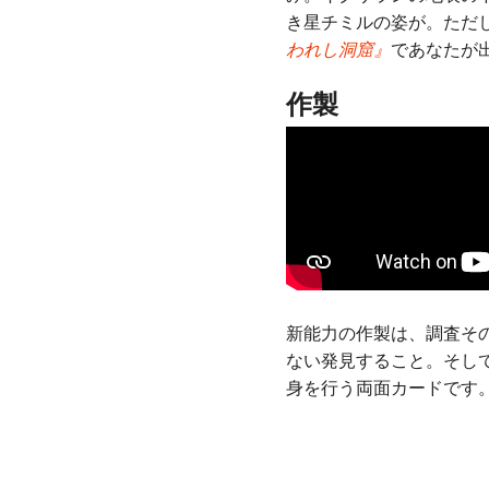
き星チミルの姿が。ただ
われし洞窟』
であなたが
作製
新能力の作製は、調査そ
ない発見すること。そし
身を行う両面カードです