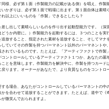
ド同様、必ず第１面（作製能力の記載がある側）を唱え、作製
ないかぎりは、必ず第１面で戦場に出ます。第１面自体は素晴
それ以上にいいものを「作製」できるとしたら？
を差し出して素晴らしいものを作り出す起動型能力です。（深
はどうか内密に。）作製能力を起動するには、３つのことを実
を追放すること、指定された素材を追放すること、そしてマナ
ルしていてその作製を持つパーマネント以外のパーマネントや
載されているものです。たとえば、「アーティファクトで作製
がコントロールしているアーティファクト１つか、あなたの墓
ることを意味します。作製能力を解決中に、作製を持つカード
に戻ります。オーナーがあなたで、より良質なものをコントロ
要する場合、あなたがコントロールしているパーマネントの中
枚かを合わせて追放することができます。たとえば、道中で《
ルが微笑んでおられますよ。