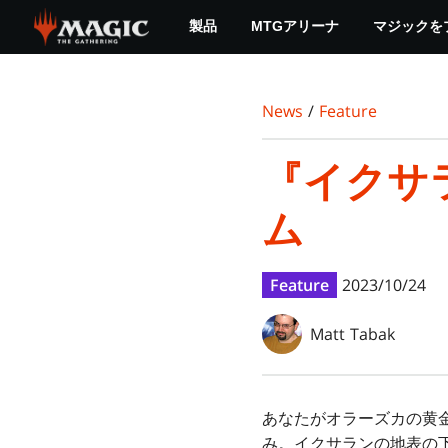
Skip
製品
MTGアリーナ
マジックを
to
main
content
News
/
Feature
『イクサ
ム
Feature
2023/10/24
Matt Tabak
あなたがオラーズカの黄
み。イクサランの地表の