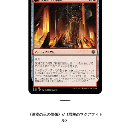
《深淵の王の偶像》//《君主のマクアフィト
ル》