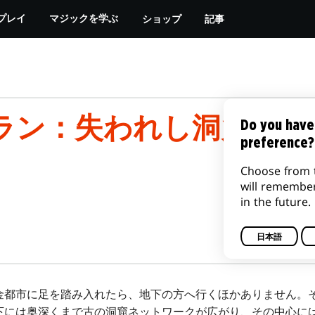
ショップ
記事
プレイ
マジックを学ぶ
ラン：失われし洞窟』の
Do you have
preference?
Choose from 
will remembe
in the future.
日本語
金都市に足を踏み入れたら、地下の方へ行くほかありません。
下には奥深くまで古の洞窟ネットワークが広がり、その中心に