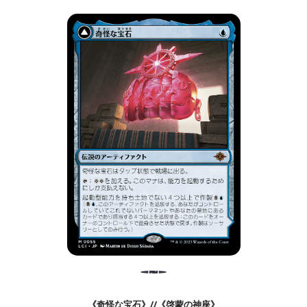
《奇怪な宝石》//《啓蒙の神座》