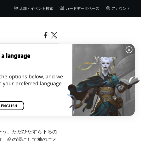
店舗・イベント検索
カードデータベース
アカウント
メカニズ
 a language
the options below, and we
r your preferred language
ENGLISH
そう、ただひたすら下るの
は、命の源にして神のごと