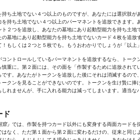
を持ち土地でない４つ以上のものですが、あなたには選択肢が
力を持ち土地でない４つ以上のパーマネントを追放できます。
ント２つを追放し、あなたの墓地にあり起動型能力を持ち土地
たの墓地にあり起動型能力を持ち土地でないカード４枚を追放
て！もしくは２つと５枚でも。もうおわかりでしょうが「以上
がコントロールしているパーマネントを追放するなら、トーク
ら慎重に。第２面には、その面を「作製するために追放されて
らです。あなたがトークンを追放した後にそれは消滅するので
トークンを見ることができないのです。トークンを生け贄に捧
もしれませんが、手に入れる能力は減ってしまいます。適当な
ード
洞窟』
では、作製を持つカード以外にも変身する両面カードを
ではなく、ただ第１面から第２面に変わるだけの、従来と同じ
存じなら、もじもじしてる場合じゃありません――あなたはも