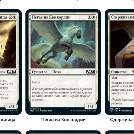
льница
Пегас из Конкордии
Сдержива