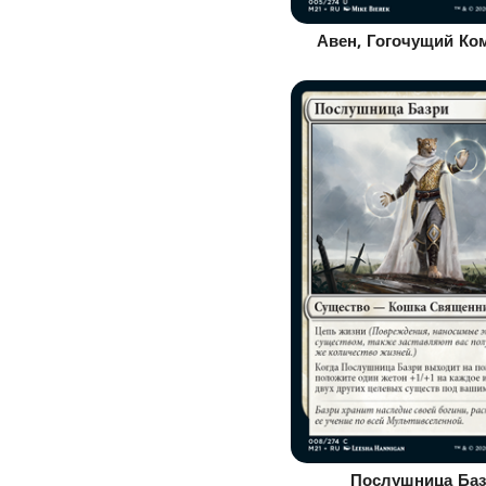
Авен, Гогочущий Ко
Послушница Ба