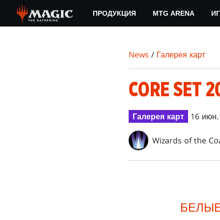
Skip
ПРОДУКЦИЯ
MTG ARENA
ИГ
to
main
content
News
/
Галерея карт
CORE SET 2
Галерея карт
16 июн.
Wizards of the Co
БЕЛЫ