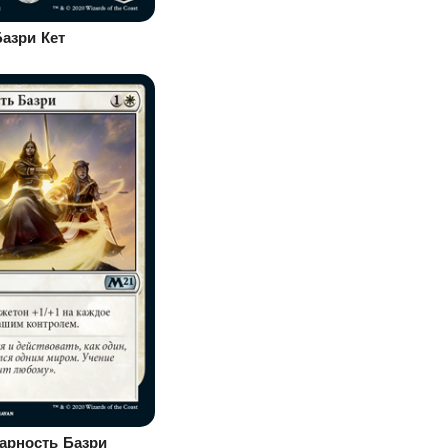
Базри Кет
арность Базри