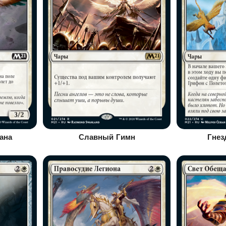
ана
Славный Гимн
Гнез