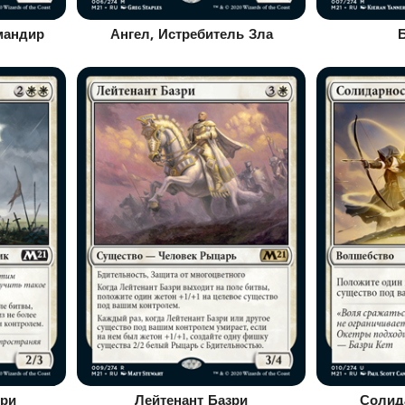
мандир
Ангел, Истребитель Зла
зри
Лейтенант Базри
Солид