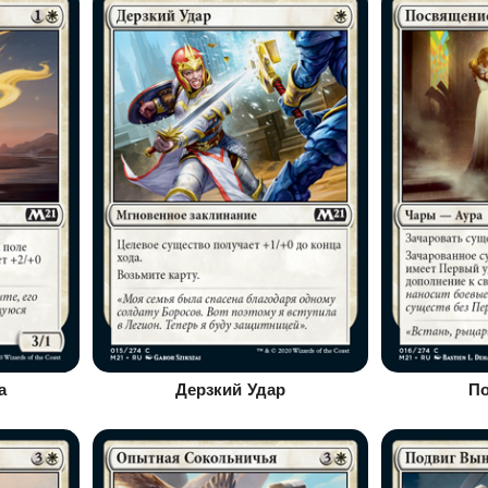
а
Дерзкий Удар
П