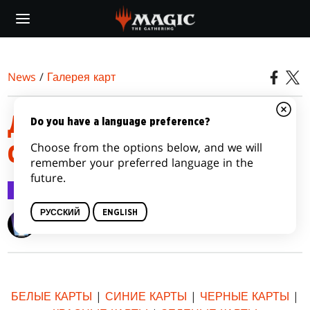
Skip
to
main
content
News
/
Галерея карт
ДРАКОНЫ ТАРКИРА
Do you have a language preference?
Choose from the options below, and we will
CARD IMAGE GALLERY
remember your preferred language in the
future.
Галерея карт
16 мар. 2015 г.
РУССКИЙ
ENGLISH
Wizards of the Coast
БЕЛЫЕ КАРТЫ
|
СИНИЕ КАРТЫ
|
ЧЕРНЫЕ КАРТЫ
|