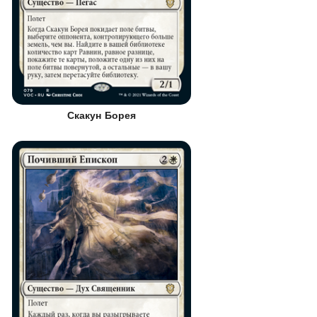
Скакун Борея