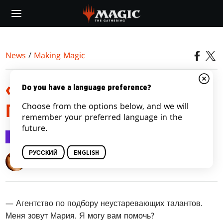
Skip
to
main
content
News
/
Making Magic
«Я МОГУ ВАМ
Do you have a language preference?
Choose from the options below, and we will
ПОМОЧЬ?»
remember your preferred language in the
future.
Making Magic
12 дек. 2016 г.
РУССКИЙ
ENGLISH
Mark Rosewater
— Агентство по подбору неустаревающих талантов.
Меня зовут Мария. Я могу вам помочь?