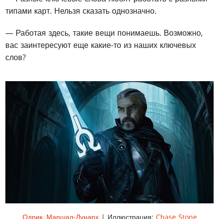
типами карт. Нельзя сказать однозначно.
— Работая здесь, такие вещи понимаешь. Возможно,
вас заинтересуют еще какие-то из наших ключевых
слов?
Одрик, Маршал-Лунарх
| Иллюстрация:
Chase Stone