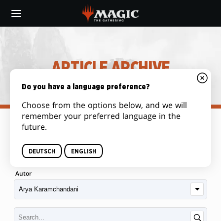
Skip
to
main
content
ARTICLE ARCHIVE
Do you have a language preference?
Choose from the options below, and we will
remember your preferred language in the
future.
Kategorie
DEUTSCH
ENGLISH
Autor