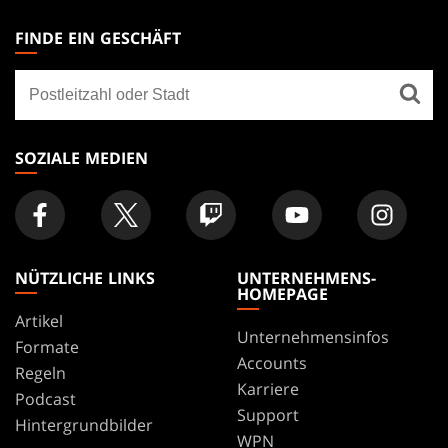
MAGIC:
THE
FINDE EIN GESCHÄFT
GATHERING
Finde
FOOTER
ein
Geschäft
SOZIALE MEDIEN
NÜTZLICHE LINKS
UNTERNEHMENS-
HOMEPAGE
Artikel
Unternehmensinfos
Formate
Accounts
Regeln
Karriere
Podcast
Support
Hintergrundbilder
WPN