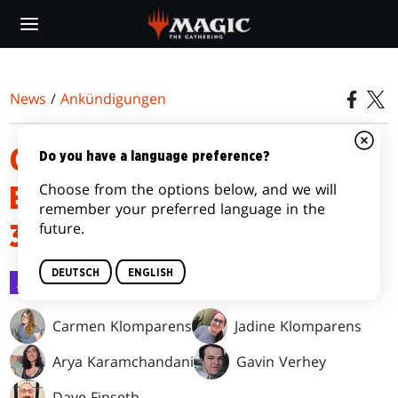
Skip
to
main
content
News
/
Ankündigungen
GEBANNTE UND
Do you have a language preference?
Choose from the options below, and we will
EINGESCHRÄNKTE KARTEN –
remember your preferred language in the
future.
30. JUNI 2025
DEUTSCH
ENGLISH
Ankündigungen
30. Juni 2025
Carmen Klomparens
Jadine Klomparens
Arya Karamchandani
Gavin Verhey
Dave Finseth