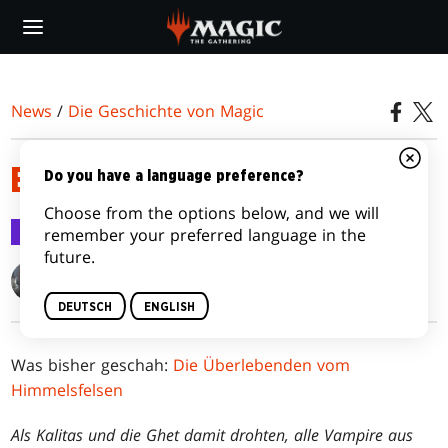
Skip
to
main
content
News
/
Die Geschichte von Magic
ERINNERUNGEN AN BLUT
Do you have a language preference?
Choose from the options below, and we will
Die Geschichte von Magic
15. Mai 2024
remember your preferred language in the
future.
Ken Troop
DEUTSCH
ENGLISH
Was bisher geschah:
Die Überlebenden vom
Himmelsfelsen
Als Kalitas und die Ghet damit drohten, alle Vampire aus