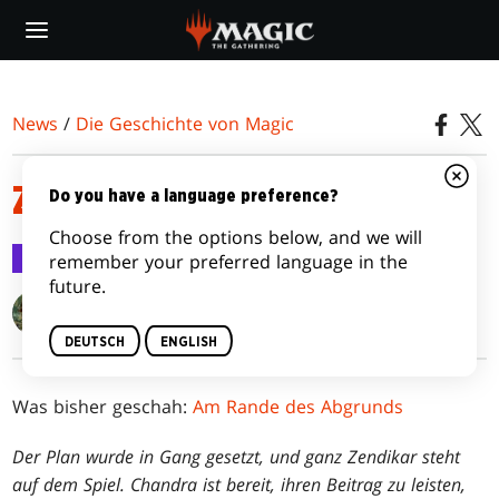
Skip
to
main
content
News
/
Die Geschichte von Magic
ZENDIKARS LETZTES GEFECHT
Do you have a language preference?
Choose from the options below, and we will
Die Geschichte von Magic
17. Mai 2024
remember your preferred language in the
future.
Doug Beyer
DEUTSCH
ENGLISH
Was bisher geschah:
Am Rande des Abgrunds
Der Plan wurde in Gang gesetzt, und ganz Zendikar steht
auf dem Spiel. Chandra ist bereit, ihren Beitrag zu leisten,