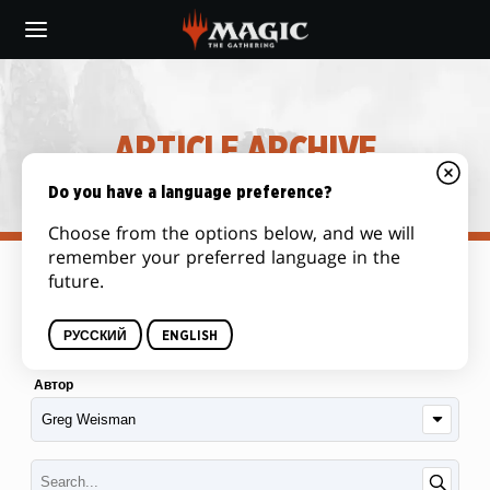
Skip
to
main
content
ARTICLE ARCHIVE
Do you have a language preference?
Choose from the options below, and we will
remember your preferred language in the
future.
Категория
РУССКИЙ
ENGLISH
Автор