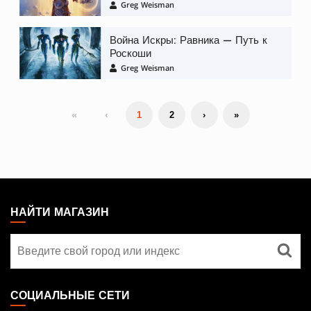
Greg Weisman
Война Искры: Равника — Путь к
Роскоши
Greg Weisman
«
‹
1
2
›
»
MAGIC:
THE
НАЙТИ МАГАЗИН
GATHERING
Найти
FOOTER
магазин
СОЦИАЛЬНЫЕ СЕТИ