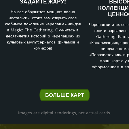
ЗАДАЙТЕ ЖАРУ!
ВЫСО
КОЛЛЕКЦ
На вас обрушится мощная волна
ЦЕННО
ностальгии, стоит вам открыть свое
любимое поколение черепашек-ниндзя
Черепашки и их сою
в Magic: The Gathering. Окунитесь в
тени и ворвались 
десятилетия историй о черепашках из
Gathering! Карт
культовых мультсериалов, фильмов и
«Канализация», яро
комиксов!
ниндзя с пом
«Первоисточник» и 
мощь карт с у
оформлением в яп
БОЛЬШЕ КАРТ
Images are digital renderings, not actual cards.