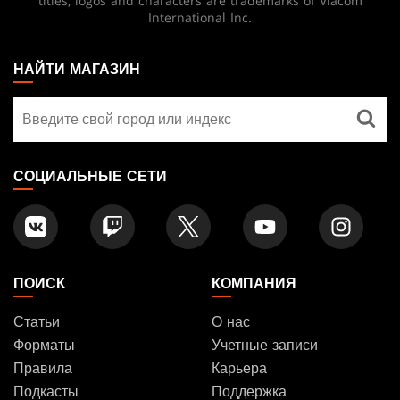
titles, logos and characters are trademarks of Viacom
International Inc.
MAGIC:
THE
НАЙТИ МАГАЗИН
GATHERING
Найти
FOOTER
магазин
СОЦИАЛЬНЫЕ СЕТИ
ПОИСК
КОМПАНИЯ
Статьи
О нас
Форматы
Учетные записи
Правила
Карьера
Подкасты
Поддержка