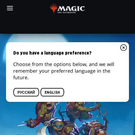
Skip
to
main
БОЛЬШЕ МАГАЗИНОВ
content
Местном
TCGPLAYER
MTG
AMAZON
игровом
ARENA
MAGIC:
магазине
THE
Do you have a language preference?
GATHERING
УЖЕ В ПРОДАЖЕ
Choose from the options below, and we will
remember your preferred language in the
|
future.
TEENAGE
РУССКИЙ
ENGLISH
MUTANT
NINJA
TURTLES