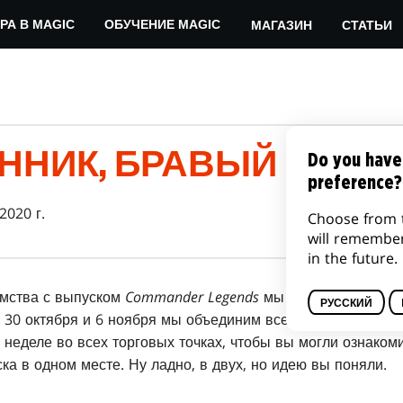
МАГАЗИН
СТАТЬИ
РА В MAGIC
ОБУЧЕНИЕ MAGIC
ННИК, БРАВЫЙ ГРАБ
Do you have
preference?
 2020 г.
Choose from 
will remembe
in the future.
омства с выпуском
Commander Legends
мы будем публикова
РУССКИЙ
м 30 октября и 6 ноября мы объединим все биографии пер
 неделе во всех торговых точках, чтобы вы могли ознакоми
ка в одном месте. Ну ладно, в двух, но идею вы поняли.