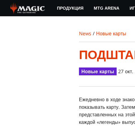
Skip
ПРОДУКЦИЯ
MTG ARENA
ИГ
to
main
content
News
/
Новые карты
ПОДШТА
Новые карты
27 окт.
Ежедневно в ходе знак
показывать карту. Зате
представленных на этой
каждой «легенды» выпус