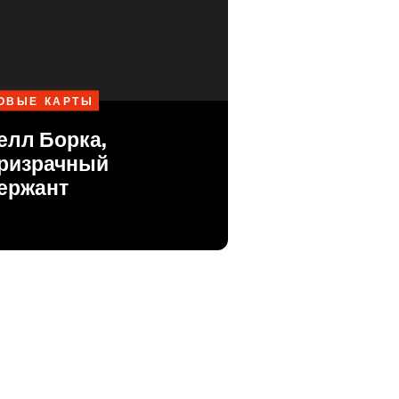
ОВЫЕ КАРТЫ
елл Борка,
ризрачный
ержант