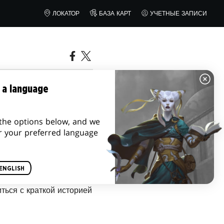
ЛОКАТОР
БАЗА КАРТ
УЧЕТНЫЕ ЗАПИСИ
ИТЕЛЬ
 a language
the options below, and we
r your preferred language
ть краткую биографию и
ENGLISH
сонажей,
ться с краткой историей