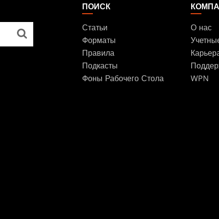
ПОИСК
КОМП
Статьи
О нас
Форматы
Учетны
Правила
Карьер
Подкасты
Поддер
Фоны Рабочего Стола
WPN
Affilia
Disclos
БРЕНДЫ
Dungeons & Dragons
Duel Masters
Magic: The Gathering