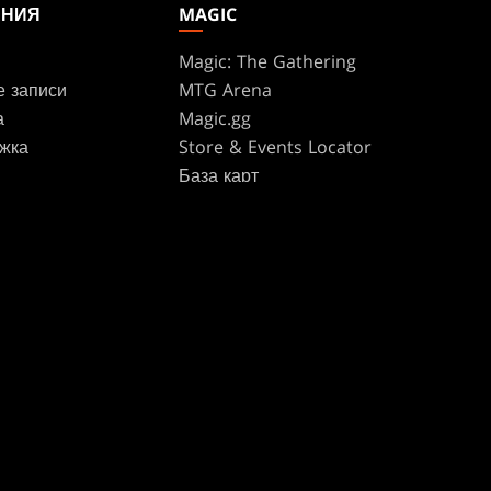
АНИЯ
MAGIC
Magic: The Gathering
е записи
MTG Arena
а
Magic.gg
жка
Store & Events Locator
База карт
te Program
Secret Lair
ure
SpellTable