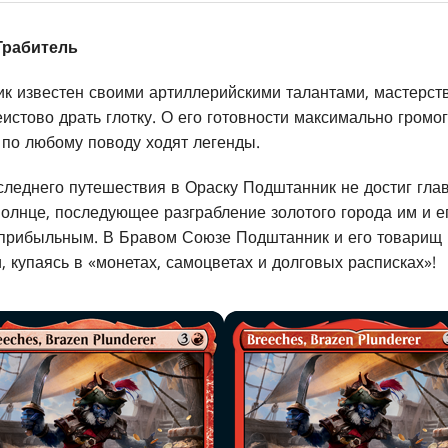
Грабитель
к известен своими артиллерийскими талантами, мастерст
истово драть глотку. О его готовности максимально громо
 по любому поводу ходят легенды.
оследнего путешествия в Ораску Подштанник не достиг глав
олнце, последующее разграбление золотого города им и 
 прибыльным. В Бравом Союзе Подштанник и его товарищ
 купаясь в «монетах, самоцветах и долговых расписках»!