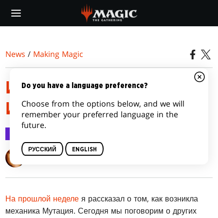
Skip
to
main
content
News
/
Making Magic
ИЗ ЧЕГО СОСТОИТ
Do you have a language preference?
Choose from the options below, and we will
ИКОРИЯ
remember your preferred language in the
future.
Making Magic
13 апр. 2020 г.
РУССКИЙ
ENGLISH
Mark Rosewater
На прошлой неделе
я рассказал о том, как возникла
механика Мутация. Сегодня мы поговорим о других