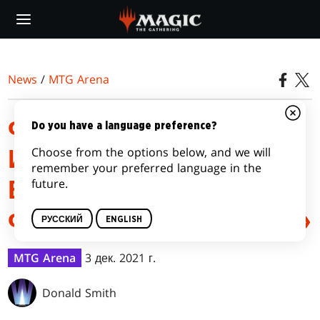
Skip
to
main
content
News
/
MTG Arena
ФИЛОСОФИЯ
Do you have a language preference?
Choose from the options below, and we will
ИЗМЕНЕНИЯ
remember your preferred language in the
future.
БАЛАНСА КАРТ ДЛЯ
ФОРМАТА «АЛХИМИЯ»
РУССКИЙ
ENGLISH
MTG Arena
3 дек. 2021 г.
Donald Smith