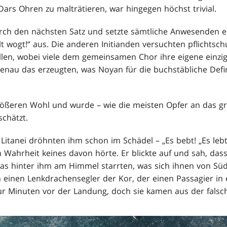
s Ohren zu malträtieren, war hingegen höchst trivial.
urch den nächsten Satz und setzte sämtliche Anwesenden e
 wogt!“ aus. Die anderen Initianden versuchten pflichtschul
len, wobei viele dem gemeinsamen Chor ihre eigene einziga
enau das erzeugten, was Noyan für die buchstäbliche Defi
größeren Wohl und wurde – wie die meisten Opfer an das g
chätzt.
itanei dröhnten ihm schon im Schädel – „Es bebt! „Es lebt
 Wahrheit keines davon hörte. Er blickte auf und sah, dass
was hinter ihm am Himmel starrten, was sich ihnen von Sü
einen Lenkdrachensegler der Kor, der einen Passagier in
ur Minuten vor der Landung, doch sie kamen aus der falsc