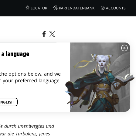
LOCATOR
KARTENDATENBANK
ACCOUNTS
 a language
the options below, and we
r your preferred language
ENGLISH
ie durch unentwegtes und
war die Turbulenz, jenes