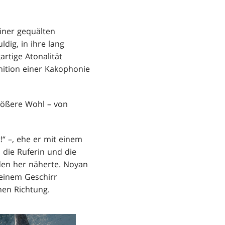
iner gequälten
dig, in ihre lang
rtige Atonalität
nition einer Kakophonie
rößere Wohl – von
!“ –, ehe er mit einem
 die Ruferin und die
den her näherte. Noyan
 einem Geschirr
hen Richtung.