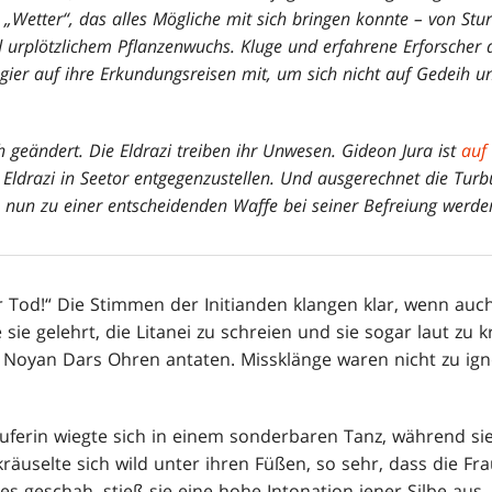
„Wetter“, das alles Mögliche mit sich bringen konnte – von S
d urplötzlichem Pflanzenwuchs. Kluge und erfahrene Erforscher 
ier auf ihre Erkundungsreisen mit, um sich nicht auf Gedeih 
 geändert. Die Eldrazi treiben ihr Unwesen. Gideon Jura ist
auf
 Eldrazi in Seetor entgegenzustellen. Und ausgerechnet die Tu
e nun zu einer entscheidenden Waffe bei seiner Befreiung werde
r Tod!“ Die Stimmen der Initianden klangen klar, wenn auch
 sie gelehrt, die Litanei zu schreien und sie sogar laut zu 
 Noyan Dars Ohren antaten. Missklänge waren nicht zu ign
e Ruferin wiegte sich in einem sonderbaren Tanz, während s
 kräuselte sich wild unter ihren Füßen, so sehr, dass die Fra
es geschah, stieß sie eine hohe Intonation jener Silbe aus,