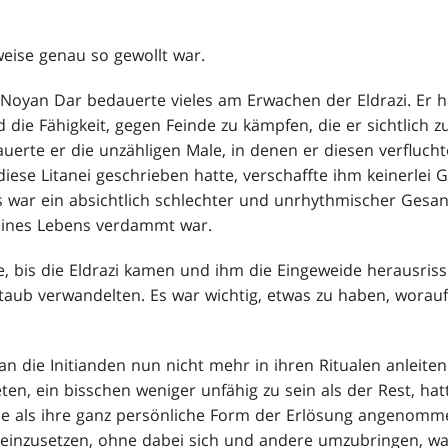
weise genau so gewollt war.
 Noyan Dar bedauerte vieles am Erwachen der Eldrazi. Er h
 die Fähigkeit, gegen Feinde zu kämpfen, die er sichtlich 
erte er die unzähligen Male, in denen er diesen verfluch
iese Litanei geschrieben hatte, verschaffte ihm keinerlei
 Es war ein absichtlich schlechter und unrhythmischer Gesa
seines Lebens verdammt war.
, bis die Eldrazi kamen und ihm die Eingeweide herausris
taub verwandelten. Es war wichtig, etwas zu haben, worau
 die Initianden nun nicht mehr in ihren Ritualen anleiten.
en, ein bisschen weniger unfähig zu sein als der Rest, hat
e als ihre ganz persönliche Form der Erlösung angenommen
 einzusetzen, ohne dabei sich und andere umzubringen, wa