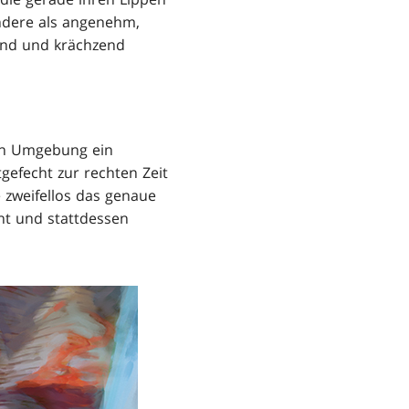
andere als angenehm,
rnd und krächzend
von Umgebung ein
gefecht zur rechten Zeit
e zweifellos das genaue
rnt und stattdessen