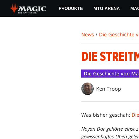
Skip
PRODUKTE
MTG ARENA
MAG
to
main
content
News
/
Die Geschichte 
DIE STREI
Die Geschichte von Ma
Ken Troop
Was bisher geschah:
Di
Noyan Dar gehörte einst 
gewissenhaftes Üben gelern