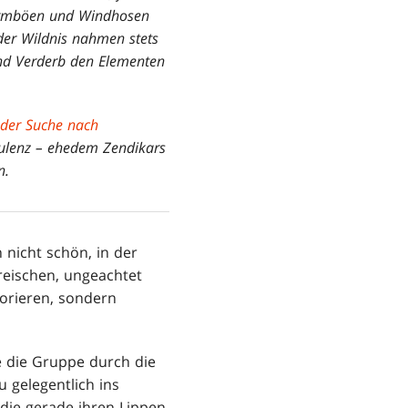
turmböen und Windhosen
der Wildnis nahmen stets
und Verderb den Elementen
 der Suche nach
rbulenz – ehedem Zendikars
n.
 nicht schön, in der
kreischen, ungeachtet
orieren, sondern
ie die Gruppe durch die
u gelegentlich ins
 die gerade ihren Lippen