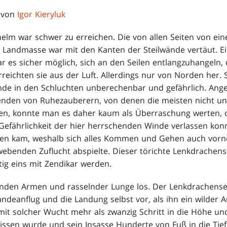
 von
Igor Kieryluk
nhelm war schwer zu erreichen. Die von allen Seiten von ei
 Landmasse war mit den Kanten der Steilwände vertäut. 
ar es sicher möglich, sich an den Seilen entlangzuhangeln,
reichten sie aus der Luft. Allerdings nur von Norden her. 
de in den Schluchten unberechenbar und gefährlich. Ange
nden von Ruhezauberern, von denen die meisten nicht unb
ren, konnte man es daher kaum als Überraschung werten, 
e Gefährlichkeit der hier herrschenden Winde verlassen kon
n kam, weshalb sich alles Kommen und Gehen auch vorne
webenden Zuflucht abspielte. Dieser törichte Lenkdrachen
tig eins mit Zendikar werden.
nden Armen und rasselnder Lunge los. Der Lenkdrachenseg
andeanflug und die Landung selbst vor, als ihn ein wilder 
it solcher Wucht mehr als zwanzig Schritt in die Höhe und
ssen wurde und sein Insasse Hunderte von Fuß in die Tiefe