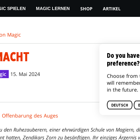
SHOP
ARTIKEL
IC SPIELEN
MAGIC LERNEN
von Magic
TMACHT
Do you have
preference?
gic
15. Mai 2024
Choose from 
will remembe
in the future.
DEUTSCH
e Offenbarung des Auges
zu den Ruhezauberern, einer ehrwürdigen Schule von Magiern, d
t hatten, Zendikars Zorn zu besänftigen. Ihr einziges Ärgernis 