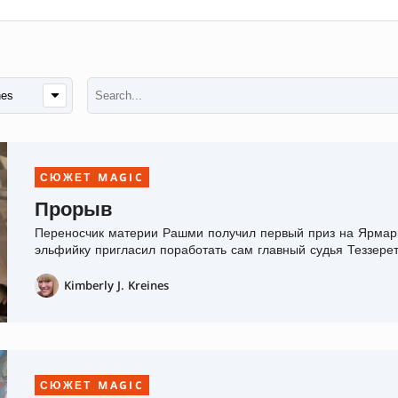
СЮЖЕТ MAGIC
Прорыв
Переносчик материи Рашми получил первый приз на Ярмарк
эльфийку пригласил поработать сам главный судья Теззерет
близко...
Kimberly J. Kreines
СЮЖЕТ MAGIC