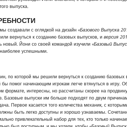
того выпуска.
РЕБНОСТИ
мы создавали с оглядкой на дизайн
«Базового Выпуска 20
или вернуться к созданию базовых выпусков, и
версия 20
ь новый. Йони со своей командой изучили
«Базовый Выпус
 наиболее успешными.
ин, по которой мы решили вернуться к созданию базовых
й бы помог начинающим игрокам легче втянуться в игру. 
м формате, интересны, но рассчитаны скорее на продвину
ов. Базовые выпуски им больше подходят по двум причина
ача. Первое касается того количества механик, с которыми
олжны быть легко доступны и хорошо узнаваемы. Сочетани
ально привлекательный набор для тех, кто только начинае
льно был доступным, и мы хотели, чтобы
«Базовый Выпуск