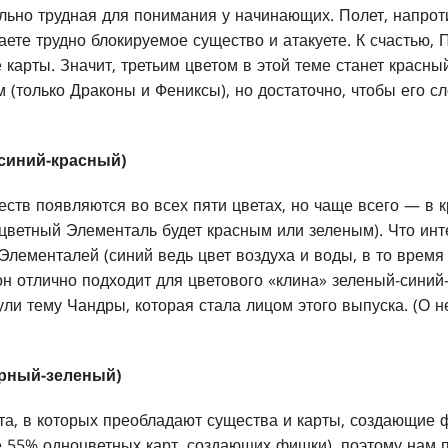
льно трудная для понимания у начинающих. Полет, напрот
ете трудно блокируемое существо и атакуете. К счастью, 
карты. Значит, третьим цветом в этой теме станет красны
м (только Драконы и Фениксы), но достаточно, чтобы его сл
синий-красный)
еств появляются во всех пяти цветах, но чаще всего — в к
цветный Элементаль будет красным или зеленым). Что инт
Элементалей (синий ведь цвет воздуха и воды, в то время
 он отлично подходит для цветового «клина» зеленый-сини
ули тему Чандры, которая стала лицом этого выпуска. (О н
ерный-зеленый)
а, в которых преобладают существа и карты, создающие 
 55% одноцветных карт, создающих фишки), поэтому нам 