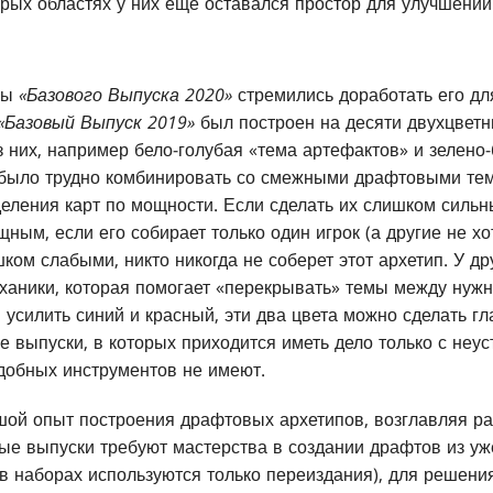
орых областях у них еще оставался простор для улучшений
ры
«Базового Выпуска 2020»
стремились доработать его дл
«Базовый Выпуск 2019»
был построен на десяти двухцвет
з них, например бело-голубая «тема артефактов» и зелено-
 было трудно комбинировать со смежными драфтовыми тем
еления карт по мощности. Если сделать их слишком сильн
ым, если его собирает только один игрок (а другие не хот
ком слабыми, никто никогда не соберет этот архетип. У др
аники, которая помогает «перекрывать» темы между нужн
я усилить синий и красный, эти два цвета можно сделать г
ые выпуски, в которых приходится иметь дело только с не
добных инструментов не имеют.
шой опыт построения драфтовых архетипов, возглавляя р
ые выпуски требуют мастерства в создании драфтов из у
 в наборах используются только переиздания), для решени