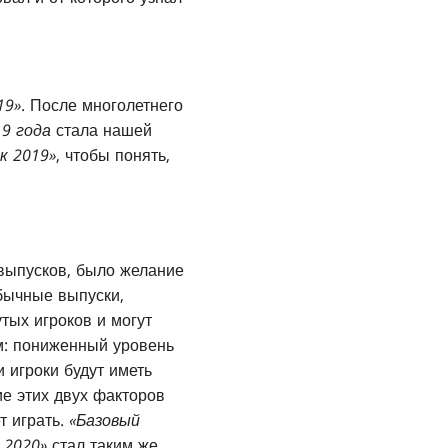
19»
. После многолетнего
19 года
стала нашей
к 2019»
, чтобы понять,
 выпусков, было желание
Обычные выпуски,
тых игроков и могут
м: пониженный уровень
 игроки будут иметь
е этих двух факторов
т играть.
«Базовый
 2020»
стал таким же.