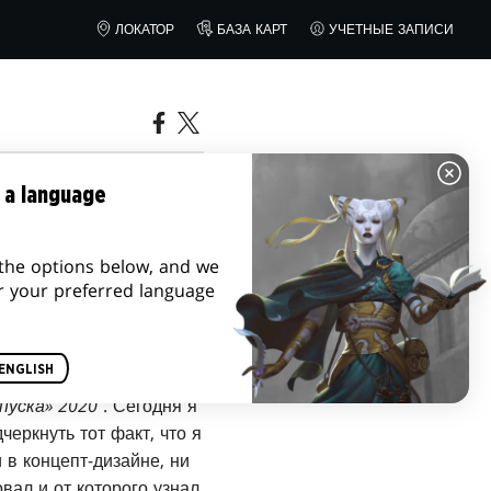
ЛОКАТОР
БАЗА КАРТ
УЧЕТНЫЕ ЗАПИСИ
 a language
the options below, and we
r your preferred language
ENGLISH
пуска»
2020
. Сегодня я
еркнуть тот факт, что я
 в концепт-дизайне, ни
вал и от которого узнал