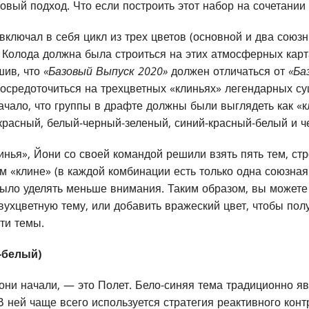
вый подход. Что если построить этот набор на сочетании 
включал в себя цикл из трех цветов (основной и два союз
Колода должна была строиться на этих атмосферных карта
шив, что
«Базовый Выпуск 2020»
должен отличаться от
«Ба
сосредоточиться на трехцветных «клиньях» легендарных су
начало, что группы в драфте должны были выглядеть как «к
красный, белый-черный-зеленый, синий-красный-белый и ч
нья», Йони со своей командой решили взять пять тем, ст
м «клине» (в каждой комбинации есть только одна союзная
ыло уделять меньше внимания. Таким образом, вы можете
двухцветную тему, или добавить вражеский цвет, чтобы пол
эти темы.
-белый)
 они начали, — это Полет. Бело-синяя тема традиционно я
В ней чаще всего используется стратегия реактивного конт