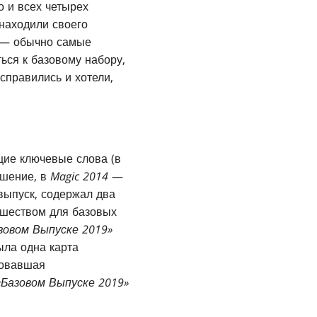
о и всех четырех
находили своего
ы — обычно самые
ься к базовому набору,
справились и хотели,
щие ключевые слова (в
шение, в
Magic 2014
—
выпуск, содержал два
вшеством для базовых
зовом Выпуске 2019»
ыла одна карта
овавшая
«Базовом Выпуске 2019»