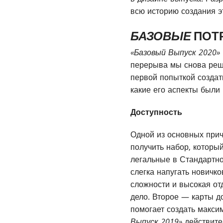
всю историю создания э
БАЗОВЫЕ
ПОТ
«Базовый Выпуск 2020»
перерыва мы снова реш
первой попыткой создат
какие его аспекты были
Доступность
Одной из основных прич
получить набор, которы
легальные в Стандартно
слегка напугать новичк
сложности и высокая отд
дело. Второе — карты д
помогает создать максим
Выпуск 2019»
действите