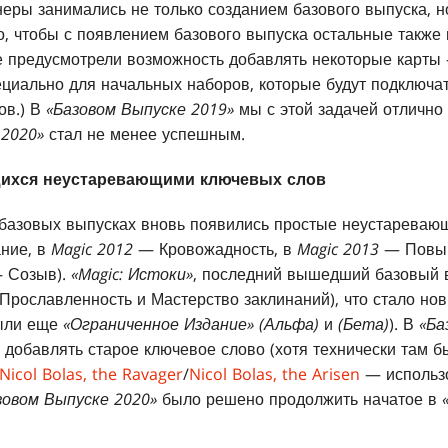
неры занимались не только созданием базового выпуска, н
, чтобы с появлением базового выпуска остальные также 
же предусмотрели возможность добавлять некоторые карт
циально для начальных наборов, которые будут подключат
ов.) В
«Базовом Выпуске 2019»
мы с этой задачей отлично 
 2020»
стал не менее успешным.
щихся неустаревающими ключевых слов
базовых выпусках вновь появились простые неустареваю
ние, в
Magic 2012
— Кровожадность, в
Magic 2013
— Повы
 Созыв).
«Magic: Истоки»
, последний вышедший базовый 
Прославленность и Мастерство заклинаний), что стало но
были еще
«Ограниченное Издание»
(Альфа)
и
(Бета)
). В
«Ба
 добавлять старое ключевое слово (хотя технически там б
Nicol Bolas, the Ravager
/
Nicol Bolas, the Arisen
— использ
зовом Выпуске 2020»
было решено продолжить начатое в