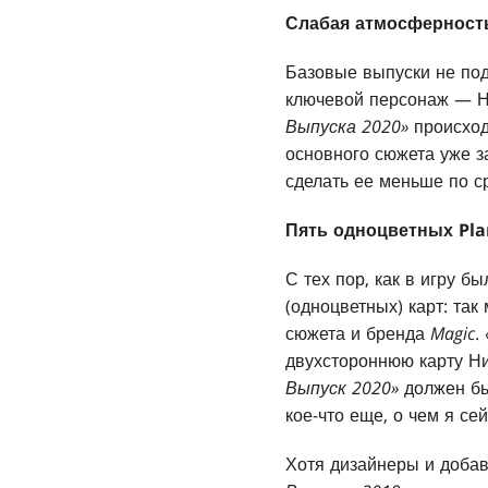
Слабая атмосферност
Базовые выпуски не по
ключевой персонаж — Ни
Выпуска 2020»
происход
основного сюжета уже 
сделать ее меньше по 
Пять одноцветных Pla
С тех пор, как в игру 
(одноцветных) карт: та
сюжета и бренда
Magic
.
двухстороннюю карту Ни
Выпуск 2020»
должен бы
кое-что еще, о чем я се
Хотя дизайнеры и доба