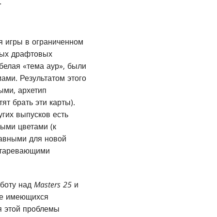
.
я игры в ограниченном
ных драфтовых
белая «тема аур», были
ами. Результатом этого
ыми, архетип
ят брать эти карты).
угих выпусков есть
ыми цветами (к
лавными для новой
устаревающими
аботу над
Masters 25
и
же имеющихся
я этой проблемы