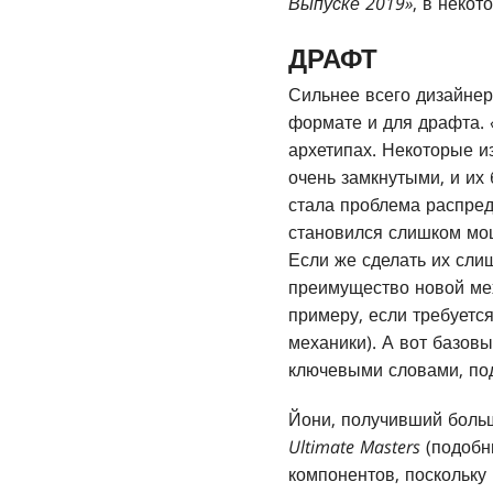
Выпуске 2019»
, в некот
ДРАФТ
Сильнее всего дизайне
формате и для драфта.
архетипах. Некоторые и
очень замкнутыми, и их
стала проблема распред
становился слишком мощн
Если же сделать их слиш
преимущество новой мех
примеру, если требуетс
механики). А вот базов
ключевыми словами, по
Йони, получивший боль
Ultimate Masters
(подобн
компонентов, поскольку