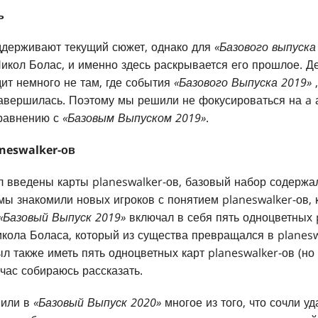
ь
ддерживают текущий сюжет, однако для
«Базового выпуска
кол Болас, и именно здесь раскрывается его прошлое. Д
ит немного не там, где события
«Базового Выпуска 2019»
завершилась. Поэтому мы решили не фокусироваться на a
сравнению с
«Базовым Выпуском 2019»
.
neswalker-ов
был введены карты planeswalker-ов, базовый набор содержа
к мы знакомили новых игроков с понятием planeswalker-ов
«Базовый Выпуск 2019»
включал в себя пять одноцветных p
кола Боласа, который из существа превращался в planesw
л также иметь пять одноцветных карт planeswalker-ов (но 
йчас собираюсь рассказать.
вили в
«Базовый Выпуск 2020»
многое из того, что сочли у