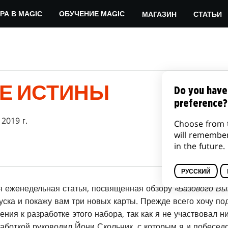
МАГАЗИН
СТАТЬИ
РА В MAGIC
ОБУЧЕНИЕ MAGIC
Е ИСТИНЫ
Do you have
preference?
 2019 г.
Choose from 
will remembe
in the future.
РУССКИЙ
я еженедельная статья, посвященная обзору
«Базового Вы
ска и покажу вам три новых карты. Прежде всего хочу подч
ния к разработке этого набора, так как я не участвовал ни
аботкой руководил Йони Скольник, с которым я и побеседо