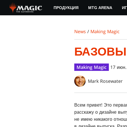
Skip
ПРОДУКЦИЯ
MTG ARENA
ИГ
to
main
content
News
/
Making Magic
БАЗОВЫ
Making Magic
17 июн.
Mark Rosewater
Всем привет! Это перва
расскажу о дизайне выпу
не имею никакого отноше
в дизайне выпуска. Разр