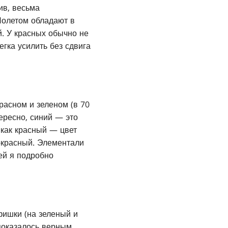
ив, весьма
Полетом обладают в
й. У красных обычно не
егка усилить без сдвига
расном и зеленом (в 70
ересно, синий — это
 как красный — цвет
й-красный. Элементали
ей я подробно
фишки (на зеленый и
показалось верным