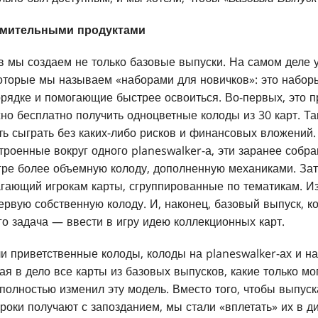
омительными продуктами
 мы создаем не только базовые выпуски. На самом деле у
которые мы называем «наборами для новичков»: это набор
рядке и помогающие быстрее освоиться. Во-первых, это п
но бесплатно получить одноцветные колоды из 30 карт. Т
ь сыграть без каких-либо рисков и финансовых вложений.
строенные вокруг одного planeswalker-а, эти заранее собр
гре более объемную колоду, дополненную механиками. Зате
длагающий игрокам карты, сгруппированные по тематикам. 
ервую собственную колоду. И, наконец, базовый выпуск, 
го задача — ввести в игру идею коллекционных карт.
 приветственные колоды, колоды на planeswalker-ах и на
кая в дело все карты из базовых выпусков, какие только мо
полностью изменил эту модель. Вместо того, чтобы выпуск
роки получают с запозданием, мы стали «вплетать» их в д