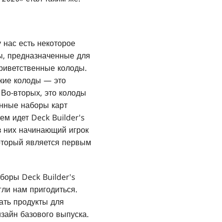
 нас есть некоторое
ы, предназначенные для
риветственные колоды.
акие колоды — это
 Во-вторых, это колоды
анные наборы карт
м идет Deck Builder's
Из них начинающий игрок
который является первым
боры Deck Builder's
гли нам пригодиться.
ать продукты для
изайн базового выпуска.