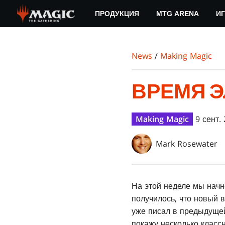
Skip
ПРОДУКЦИЯ
MTG ARENA
ИГ
to
main
content
News
/
Making Magic
ВРЕМЯ 
Making Magic
9 сент. 
Mark Rosewater
На этой неделе мы начн
получилось, что новый 
уже писал в предыдущей 
покажу несколько класс