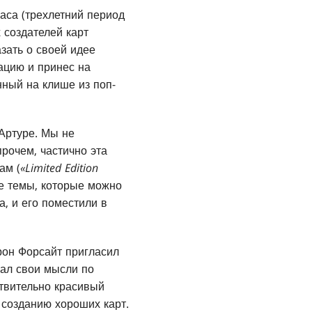
ласа (трехлетний период
 создателей карт
азать о своей идее
ацию и принес на
нный на клише из поп-
Артуре. Мы не
рочем, частично эта
ам (
«Limited Edition
е темы, которые можно
, и его поместили в
он Форсайт пригласил
зал свои мысли по
ствительно красивый
к созданию хороших карт.