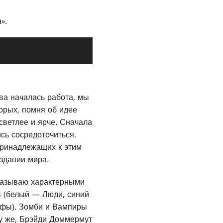
а»
.
два началась работа, мы
орых, помня об идее
светлее и ярче. Сначала
сь сосредоточиться.
 принадлежащих к этим
здании мира.
называю характерными
в (белый — Люди, синий
фы). Зомби и Вампиры
му же, Брэйди Доммермут