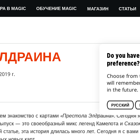
МАГАЗИН
СТАТЬИ
РА В MAGIC
ОБУЧЕНИЕ MAGIC
ЭЛДРАИНА
Do you have
preference?
2019 г.
Choose from 
will remembe
in the future.
РУССКИЙ
ем знакомство с картами
«Престола Элдраина»
. Сегодня я
выпуск — это своеобразный микс легенд Камелота и
Сказо
статье, эта история длилась много лет. Сегодня я с вами
ных новых карт.