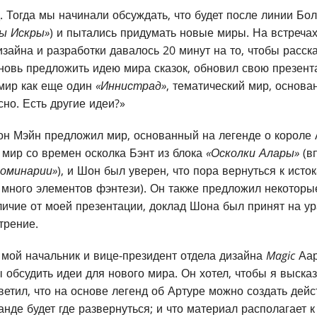
. Тогда мы начинали обсуждать, что будет после линии Бо
ы Искры»
) и пытались придумать новые миры. На встречах
зайна и разработки давалось 20 минут на то, чтобы расск
новь предложить идею мира сказок, обновил свою презент
мир как еще один
«Иннистрад»
, тематический мир, основа
сно. Есть другие идеи?»
н Мэйн предложил мир, основанный на легенде о короле 
мир со времен осколка Бэнт из блока
«Осколки Алары»
(вп
оминарии»
), и Шон был уверен, что пора вернуться к исток
много элементов фэнтези). Он также предложил некоторы
личие от моей презентации, доклад Шона был принят на ура
трение.
мой начальник и вице-президент отдела дизайна
Magic
Аар
ы обсудить идеи для нового мира. Он хотел, чтобы я выска
ветил, что на основе легенд об Артуре можно создать дей
анде будет где развернуться; и что материал располагает 