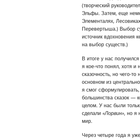
(творческий руководител
Эльфы. Затем, еще немн
Элементалях, Лесовиках
Перевертыша.) Выбор су
источник вдохновения к
на выбор существ.)
В итоге у нас получился
я кое-что понял, хотя и
сказочность, но чего-то
основном из центрально
я смог сформулировать, 
большинства сказок — к
целом. У нас были толь
сделали
«Лорвин»
, но я
мир.
Через четыре года я уж