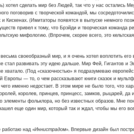
ь) хотел сделать мир без Людей, так что у нас остались М
ого поговорив с творческой командой, мы сосредоточились
 и Кискенах. (Имитаторы появятся в выпуске немного позж
ществ привел к тому, что Брэйди и творческая команда р
ельтскую мифологию. (Впрочем, скорее всего, это кельтск
 весьма своеобразный мир, и я очень хотел воплотить его 
 не стал развивать эту идею дальше. Мир Фей, Гигантов и 
 не хватало. (Под «сказочностью» я подразумеваю европейс
й Европы — то, о чем рассказывают книги сказок и мультф
чего именно недостает. В этом мире не было того, что ха
оролей, королев, принцев, принцесс, замков, рыцарей, да
ко элементы фольклора, но без известных образов. Мне по
 нашел еще один мир, который так и ждал, чтобы мы его в
е работаю над
«Иннистрадом»
. Впервые дизайн был постр