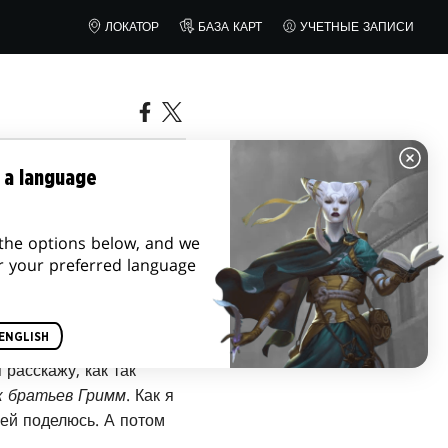
ЛОКАТОР
БАЗА КАРТ
УЧЕТНЫЕ ЗАПИСИ
 a language
the options below, and we
r your preferred language
ENGLISH
 расскажу, как так
к братьев Гримм
. Как я
 ей поделюсь. А потом