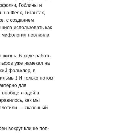
ерфолки, Гоблины и
 на Феях, Гигантах,
е, с созданием
ешила использовать как
ая мифология повлияла
в жизнь. В ходе работы
Эльфов уже намекал на
кий фольклор, в
ильмы.) И только потом
рактерно для
 и вообще людей в
нравилось, как мы
оплотили — сказочный
оен вокруг клише поп-