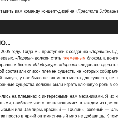
ставить вам команду концепт-дизайна
«Престола Элдраин
...
 2005 году. Тогда мы приступили к созданию
«Лорвина»
. Е
первых,
«Лорвин»
должен стать
племенным
блоком, а во-вт
 мрачным блоком
«Шэдоумур»
,
«Лорвин»
следовало сделать 
ой составили список племен существ, на которых собирали
й выпуск, у нас было не так много места для существ, не
ранные существа должны были играть ключевую роль в со
ились на племенах с интересными нам механиками. Я их 
овыми, наиболее часто появляющимися в каждом из цвето
Зомби или Вампиры, красный — Гоблины, зеленый — Эль
 так просто в яркий оптимистичный мир не добавишь. К то