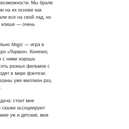
 возможности. Мы брали
и на их основе как
ли все на свой лад, но
а клише — очень
ально
Magic
— игра в
про
«Лорвин»
. Конечно,
в с ними хорошо
есять разных фильмов с
одят в мире фэнтези.
казаны уже миллион раз,
c
.
адача: стоит мне
о сказки ассоциируют
акие уж и детские, мои