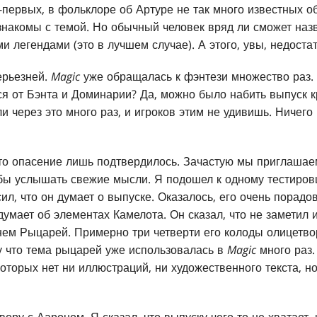
первых, в фольклоре об Артуре не так много известных об
знакомы с темой. Но обычный человек вряд ли сможет наз
и легендами (это в лучшем случае). А этого, увы, недоста
ерьезней.
Magic
уже обращалась к фэнтези множество раз.
я от Бэнта и Доминарии? Да, можно было набить выпуск 
 через это много раз, и игроков этим не удивишь. Ничего 
то опасение лишь подтвердилось. Зачастую мы приглашае
бы услышать свежие мысли. Я подошел к одному тестиров
сил, что он думает о выпуске. Оказалось, его очень порадо
 думает об элементах Камелота. Он сказал, что не заметил и
нем Рыцарей. Примерно три четверти его колоды олицетво
му что тема рыцарей уже использовалась в
Magic
много раз.
оторых нет ни иллюстраций, ни художественного текста, но