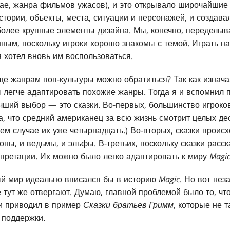
чае, жанра фильмов ужасов), и это открывало широчайшие
тории, объекты, места, ситуации и персонажей, и создавал
 более крупные элементы дизайна. Мы, конечно, переделыва
ным, поскольку игроки хорошо знакомы с темой. Играть н
 хотел вновь им воспользоваться.
еще жанрам поп-культуры можно обратиться? Так как изнач
 легче адаптировать похожие жанры. Тогда я и вспомнил 
учший выбор — это сказки. Во-первых, большинство игроко
ка, что средний американец за всю жизнь смотрит целых д
ем случае их уже четырнадцать.) Во-вторых, сказки происх
коны, и ведьмы, и эльфы. В-третьих, поскольку сказки расс
претации. Их можно было легко адаптировать к миру
Magi
ый мир идеально вписался бы в историю
Magic
. Но вот нез
 тут же отвергают. Думаю, главной проблемой было то, чт
я и приводил в пример
Сказки братьев Гримм
, которые не т
 поддержки.