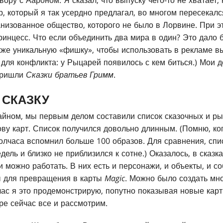
ору с Аароном. Я сказал, что выпуску чего-то не хватает,
, который я так усердно предлагал, во многом пересекал
низованное общество, которого не было в Лорвине. При э
принцесс. Что если объединить два мира в один? Это дало
кже уникальную «фишку», чтобы использовать в рекламе вып
 для конфликта: у Рыцарей появилось с кем биться.) Мои 
 пришли
Сказки братьев Гримм
.
 СКАЗКУ
айном, мы первым делом составили список сказочных и ры
ову карт. Список получился довольно длинным. (Помню, ко
полчаса вспомнил больше 100 образов. Для сравнения, сп
дель и близко не приблизился к сотне.) Оказалось, в сказк
 можно работать. В них есть и персонажи, и объекты, и со
ы для превращения в карты
Magic
. Можно было создать мн
час я это продемонстрирую, попутно показывая новые карт
ре сейчас все и рассмотрим.