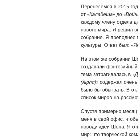
Перенесемся в 2015 год
от
«Каладеша»
до
«Войн
каждому члену отдела ди
нового мира. Я решил в
собрание. Я преподнес 
культуры. Ответ был: «Я
На этом же собрании Шо
создавали фэнтезийный 
тема затрагивалась в
«Д
(Alpha)»
содержал очень 
было бы обыграть. В от
список миров на рассмо
Спустя примерно месяц 
меня в свой офис, чтоб
поводу идеи Шона. Я от
мир; что творческой ком