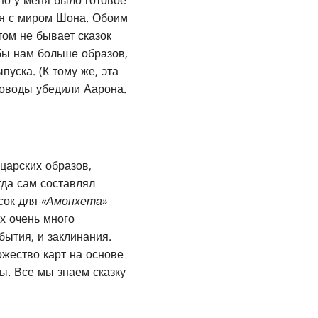
 но у меня было готовое
ся с миром Шона. Обоим
том не бывает сказок
 бы нам больше образов,
уска. (К тому же, эта
доводы убедили Аарона.
царских образов,
гда сам составлял
исок для
«Амонхета»
ах очень много
бытия, и заклинания.
ожество карт на основе
ы. Все мы знаем сказку