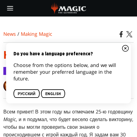
Skip
to
main
content
News
/
Making Magic
НАША ИГРА
Do you have a language preference?
Choose from the options below, and we will
Making Magic
22 окт. 2018 г.
remember your preferred language in the
future.
Mark Rosewater
РУССКИЙ
ENGLISH
Всем привет! В этом году мы отмечаем 25-ю годовщину
Magic
, и я подумал, что будет весело сделать викторину,
чтобы вы могли проверить свои знания о
происходившем с игрой каждый год. Я задам вам 30