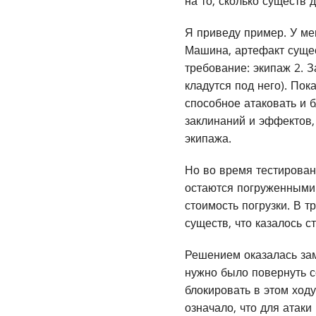
на то, сколько существ 
Я приведу пример. У ме
Машина, артефакт сущес
требование: экипаж 2. З
кладутся под него). Пок
способное атаковать и 
заклинаний и эффектов,
экипажа.
Но во время тестирован
остаются погруженными 
стоимость погрузки. В 
существ, что казалось 
Решением оказалась зам
нужно было повернуть с
блокировать в этом ход
означало, что для атак