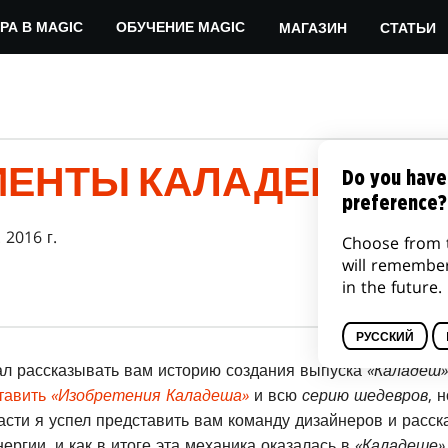
МАГАЗИН
СТАТЬИ
РА В MAGIC
ОБУЧЕНИЕ MAGIC
ЕНТЫ КАЛАДЕША, ЧА
Do you have
preference?
 2016 г.
Choose from 
will remembe
in the future.
РУССКИЙ
ал рассказывать вам историю создания выпуска
«Каладеш»
тавить
«Изобретения Каладеша»
и всю
серию шедевров
, 
асти я успел представить вам команду дизайнеров и расск
ергии, и как в итоге эта механика оказалась в
«Каладеше»