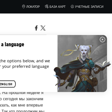
ЛОКАТОР
БАЗА КАРТ
УЧЕТНЫЕ ЗАПИСИ
СТЬ 2
 a language
the options below, and we
r your preferred language
ENGLISH
. На прошлой неделе я
но сегодня мы закончим
азать, как мне впервые
. Так что продолжим мы