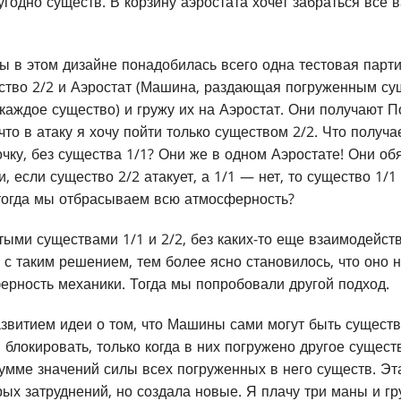
угодно существ. В корзину аэростата хочет забраться все 
 в этом дизайне понадобилась всего одна тестовая парт
ество 2/2 и Аэростат (Машина, раздающая погруженным су
каждое существо) и гружу их на Аэростат. Они получают П
к что в атаку я хочу пойти только существом 2/2. Что получ
очку, без существа 1/1? Они же в одном Аэростате! Они об
, если существо 2/2 атакует, а 1/1 — нет, то существо 1/1
 тогда мы отбрасываем всю атмосферность?
тыми существами 1/1 и 2/2, без каких-то еще взаимодейст
с таким решением, тем более ясно становилось, что оно н
ерность механики. Тогда мы попробовали другой подход.
звитием идеи о том, что Машины сами могут быть существ
 блокировать, только когда в них погружено другое сущес
умме значений силы всех погруженных в него существ. Эт
рых затруднений, но создала новые. Я плачу три маны и гр