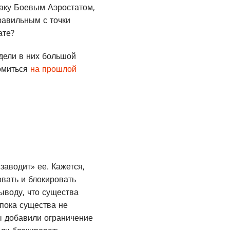
атаку Боевым Аэростатом,
правильным с точки
ате?
идели в них большой
комиться
на прошлой
заводит» ее. Кажется,
вать и блокировать
ыводу, что существа
 пока существа не
мы добавили ограничение