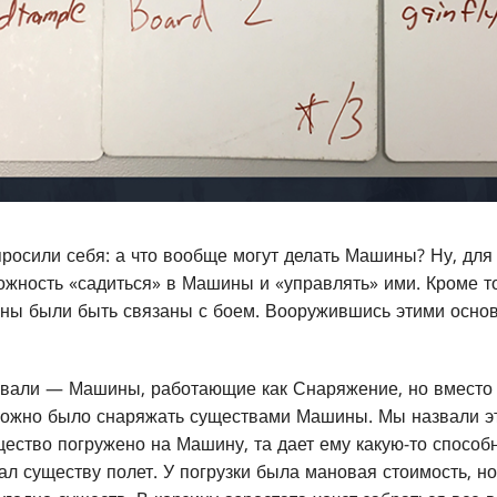
просили себя: а что вообще могут делать Машины? Ну, для
жность «садиться» в Машины и «управлять» ими. Кроме то
жны были быть связаны с боем. Вооружившись этими осн
овали — Машины, работающие как Снаряжение, но вместо 
можно было снаряжать существами Машины. Мы назвали эт
щество погружено на Машину, та дает ему какую-то способ
ал существу полет. У погрузки была мановая стоимость, 