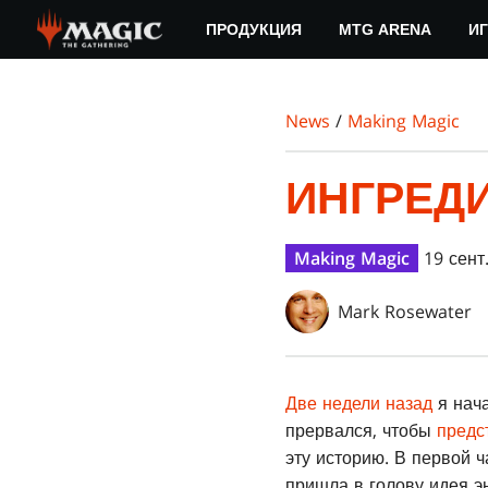
Skip
ПРОДУКЦИЯ
MTG ARENA
ИГ
to
main
content
News
/
Making Magic
ИНГРЕДИ
Making Magic
19 сент.
Mark Rosewater
Две недели назад
я нач
прервался, чтобы
предс
эту историю. В первой ч
пришла в голову идея эн