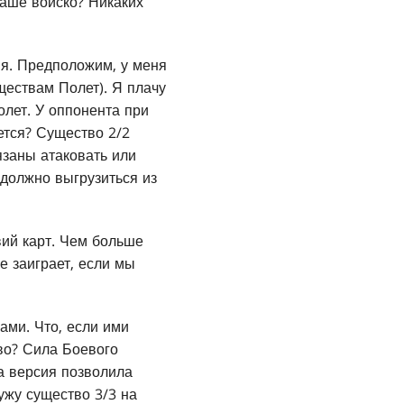
ваше войско? Никаких
ия. Предположим, у меня
ществам Полет). Я плачу
олет. У оппонента при
ается? Существо 2/2
язаны атаковать или
 должно выгрузиться из
вий карт. Чем больше
е заиграет, если мы
ами. Что, если ими
тво? Сила Боевого
а версия позволила
ужу существо 3/3 на