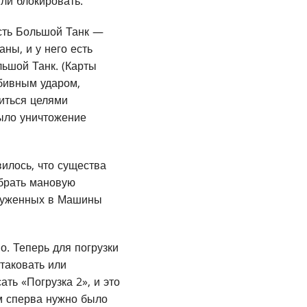
или блокировать.
есть Большой Танк —
ны, и у него есть
льшой Танк. (Карты
обивным ударом,
виться целями
было уничтожение
илось, что существа
убрать мановую
груженных в Машины
. Теперь для погрузки
таковать или
ть «Погрузка 2», и это
м сперва нужно было