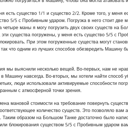
должно погрузиться в Машину, чтобы она могла атаковать 
ня есть существо 1/1 и существо 2/2. Кроме того, у меня 
тво 5/5 с Пробивным ударом. Погрузка в него стоит две ма
а четыре маны я могу погрузить двух своих существ на Бо
а эти существа погружены, у меня есть существо 5/5 с Пр
блокировать. При этом погруженные существа могут стано
 так что одним из лучших способов обезвредить Машину 
ия мы выяснили несколько вещей. Во-первых, нам не нрав
в Машину навсегда. Во-вторых, мы хотели найти способ 
третьих, люди использовали активируемые способности по
странным с атмосферной точки зрения.
ена мановой стоимости на требование повернуть существо
оответствующее количество существ. Это позволяло вам а
у. Таким образом на Большом Танке достаточно было написа
и или блокирования существом 5/5 с Пробивным ударом ва