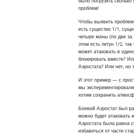
было погрузить сколько 
проблем!
Чтобы выявить проблемы
есть существо 1/1, сущ
четыре маны (по две за 
этом есть летун 1/2, та
может атаковать в один
блокировать вместе? Или
Аэростата? Или нет, но
И этот пример — с прос
мы экспериментировали 
хотим сохранить атмосф
Боевой Аэростат был ра
можно будет атаковать и
Аэростата была равна с
избавиться от части ста