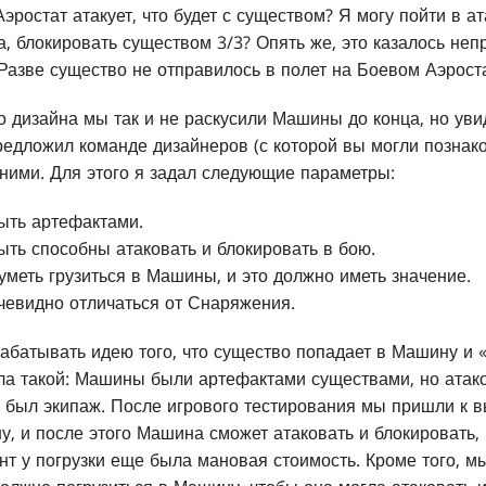
эростат атакует, что будет с существом? Я могу пойти в 
а, блокировать существом 3/3? Опять же, это казалось не
Разве существо не отправилось в полет на Боевом Аэрост
го дизайна мы так и не раскусили Машины до конца, но ув
редложил команде дизайнеров (с которой вы могли позна
 ними. Для этого я задал следующие параметры:
ть артефактами.
ь способны атаковать и блокировать в бою.
меть грузиться в Машины, и это должно иметь значение.
евидно отличаться от Снаряжения.
батывать идею того, что существо попадает в Машину и «
ла такой: Машины были артефактами существами, но атако
их был экипаж. После игрового тестирования мы пришли к в
у, и после этого Машина сможет атаковать и блокировать,
ент у погрузки еще была мановая стоимость. Кроме того, 