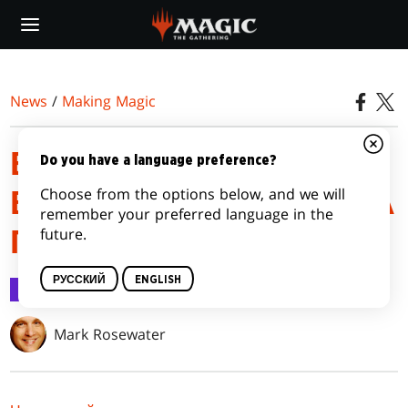
Skip
to
main
content
News
/
Making Magic
БОЛЬШЕ ВСЯКОЙ
Do you have a language preference?
Choose from the options below, and we will
ВСЯЧИНЫ: «ТЕРОС: ЗА
remember your preferred language in the
future.
ПОРОГОМ СМЕРТИ»
РУССКИЙ
ENGLISH
Making Magic
4 фев. 2020 г.
Mark Rosewater