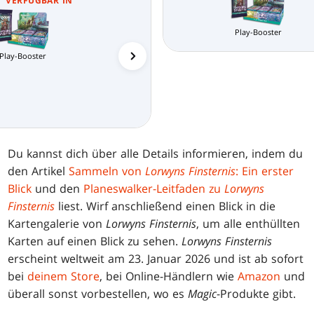
VERFUGBAR IN
Play-Booster
Play-Booster
Sammler-Booster
Du kannst dich über alle Details informieren, indem du
den Artikel
Sammeln von
Lorwyns Finsternis
: Ein erster
Blick
und den
Planeswalker-Leitfaden zu
Lorwyns
Finsternis
liest. Wirf anschließend einen Blick in die
Kartengalerie von
Lorwyns Finsternis
, um alle enthüllten
Karten auf einen Blick zu sehen.
Lorwyns Finsternis
erscheint weltweit am 23. Januar 2026 und ist ab sofort
bei
deinem Store
, bei Online-Händlern wie
Amazon
und
überall sonst vorbestellen, wo es
Magic
-Produkte gibt.