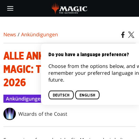
Skip
to
main
content
News
/
Ankündigungen
ALLE ANKÜNDIGUNGEN FÜR
Do you have a language preference?
Choose from the options below, and w
MAGIC: THE GATHERING FÜR
remember your preferred language in
future.
2026
DEUTSCH
ENGLISH
Ankündigungen
26. Sep. 2025
Wizards of the Coast