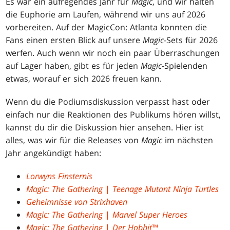
Es war ein aufregendes Jahr für
Magic
, und wir halten
die Euphorie am Laufen, während wir uns auf 2026
vorbereiten. Auf der MagicCon: Atlanta konnten die
Fans einen ersten Blick auf unsere
Magic
-Sets für 2026
werfen. Auch wenn wir noch ein paar Überraschungen
auf Lager haben, gibt es für jeden
Magic
-Spielenden
etwas, worauf er sich 2026 freuen kann.
Wenn du die Podiumsdiskussion verpasst hast oder
einfach nur die Reaktionen des Publikums hören willst,
kannst du dir die Diskussion hier ansehen. Hier ist
alles, was wir für die Releases von
Magic
im nächsten
Jahr angekündigt haben:
Lorwyns Finsternis
Magic: The Gathering
|
Teenage Mutant Ninja Turtles
Geheimnisse von Strixhaven
Magic: The Gathering
|
Marvel Super Heroes
Magic: The Gathering
|
Der Hobbit
™