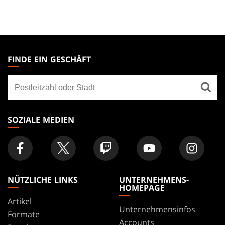
MAGIC:
THE
FINDE EIN GESCHÄFT
GATHERING
Finde
FOOTER
ein
Geschäft
SOZIALE MEDIEN
NÜTZLICHE LINKS
UNTERNEHMENS-
HOMEPAGE
Artikel
Unternehmensinfos
Formate
Accounts