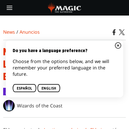
Skip
to
main
content
News
/
Anuncios
NOVEDADES DE LA LISTA DE
Do you have a language preference?
Choose from the options below, and we will
LAS TIERRAS SALVAJES DE
remember your preferred language in the
future.
ELDRAINE
ESPAÑOL
ENGLISH
Anuncios
21 ago 2023
Wizards of the Coast