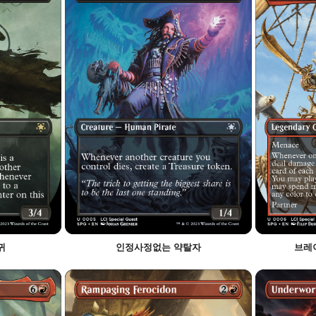
귀
인정사정없는 약탈자
브레