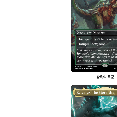
살육의 폭군