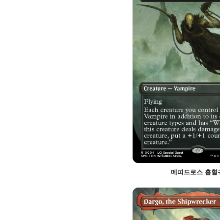
메피드로스 흡혈