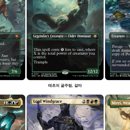
태초의 굶주림, 갈타