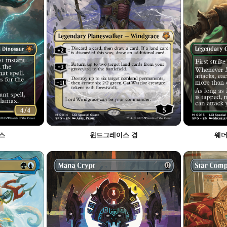
스
윈드그레이스 경
웨더