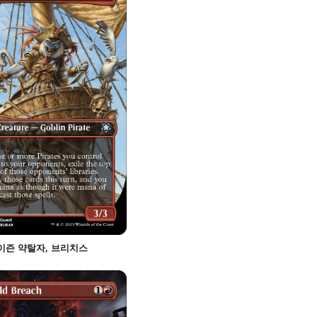
이즌 약탈자, 브리치스