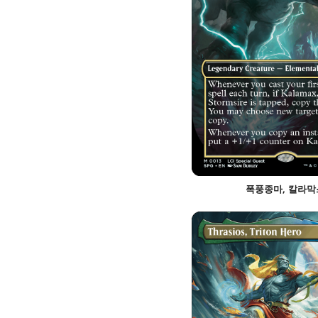
폭풍종마, 칼라막