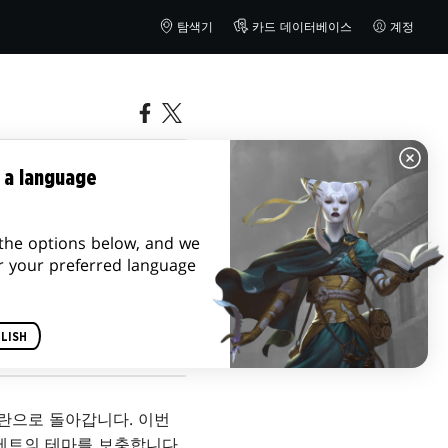
탐색기
카드 데이터베이스
계정
목록에 관한 새
 a language
the options below, and we
r your preferred language
LISH
란으로 돌아갑니다. 이번
세트의 테마를 보충합니다.