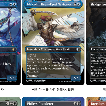
배자
예리한 눈을 가진 항해사, 말콤
저