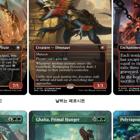
고
날뛰는 페로시돈