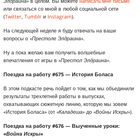
Элдраина»
в целом. Вы можете
написать мне письмо
или связаться со мной в любой социальной сети
(
Twitter
,
Tumblr
и
Instagram
).
На следующей неделе я буду отвечать на ваши
вопросы о
«Престоле Элдраина»
.
Ну а пока желаю вам получить волшебные
впечатления от игры в
«Престол Элдраина»
.
Поездка на работу #675 — История Боласа
В этом подкасте речь пойдет о том, как мы объединили
результаты трехлетней работы в выпусках,
охватывающих сюжетную линию, которую мы зовем
«История Боласа» (от
«Каладеша»
до
«Войны Искры»
).
Поездка на работу #676 — Выученные уроки:
«Война Искры»