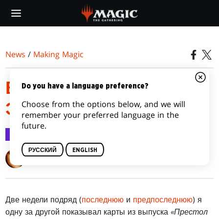
Skip
to
main
content
News
/
Making Magic
В ГЛУБИНЕ
Do you have a language preference?
Choose from the options below, and we will
ЭЛДРАИНА, ЧАСТЬ 3
remember your preferred language in the
future.
Making Magic
7 окт. 2019 г.
РУССКИЙ
ENGLISH
Mark Rosewater
Две недели подряд (
последнюю
и
предпоследнюю
) я
одну за другой показывал карты из выпуска
«Престол