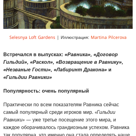
Selesnya Loft Gardens
| Иллюстрация:
Martina Pilcerova
Встречался в выпусках:
«Равника»
,
«Договор
Гильдий»
,
«Раскол»
,
«Возвращение в Равнику»
,
«Незваные Гости»
,
«Лабиринт Дракона»
и
«Гильдии Равники»
Популярность: очень популярный
Практически по всем показателям Равника сейчас
самый популярный среди игроков мир.
«Гильдии
Равники»
— уже третье посещение этого мира, и
каждое оборачивалось грандиозным успехом. Равника
так популярна, что именно она стала определять наше