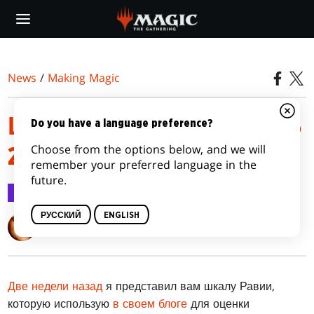
Skip
to
main
content
News
/
Making Magic
ШКАЛА РАВИИ, ЧАСТЬ
Do you have a language preference?
Choose from the options below, and we will
2
remember your preferred language in the
future.
Making Magic
27 нояб. 2018 г.
РУССКИЙ
ENGLISH
Mark Rosewater
Две недели назад
я представил вам шкалу Равии,
которую использую
в своем блоге
для оценки