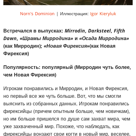
Norn's Dominion
| Иллюстрация:
Igor Kieryluk
Встречался в выпусках:
Mirrodin
,
Darksteel
,
Fifth
Dawn
,
«Шрамы Мирродина»
и
«Осада Мирродина»
(как Мирродин);
«Новая Фирексия»
(как Новая
Фирексия)
Популярность: популярный (Мирродин чуть более,
чем Новая Фирексия)
Игрокам понравились и Мирродин, и Новая Фирексия,
но первый все же чуть больше. Вот, что мы смогли
выяснить из собранных данных. Игрокам понравились
фирексийцы (причем опытным больше, чем новичкам),
но им больше пришелся по душе сам захват мира, чем
уже захваченный мир. Похоже, что наблюдать, как
фирексийцы вонзают свои когти в новый мир, веселее,