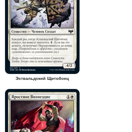
Эствальдский Щитобоец