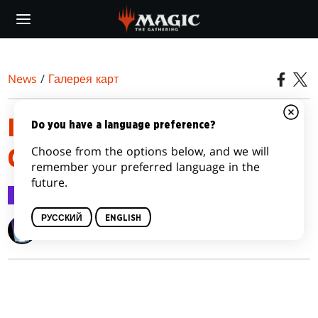
Skip
to
main
content
News
/
Галерея карт
INNISTRAD: CRIMSON VOW
Do you have a language preference?
Choose from the options below, and we will
CARD IMAGE GALLERY
remember your preferred language in the
future.
Галерея карт
5 нояб. 2021 г.
РУССКИЙ
ENGLISH
Wizards of the Coast