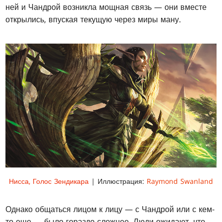
ней и Чандрой возникла мощная связь — они вместе
открылись, впуская текущую через миры ману.
Нисса, Голос Зендикара
| Иллюстрация:
Raymond Swanland
Однако общаться лицом к лицу — с Чандрой или с кем-
то еще — было гораздо сложнее. Люди ожидают, что