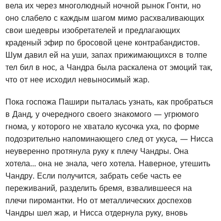
вела их через многолюдный ночной рынок Гонти, но
оно слабело с каждым шагом мимо расхваливающих
свои шедевры изобретателей и предлагающих
краденый эфир по бросовой цене контрабандистов.
Шум давил ей на уши, запах прижимающихся в толпе
тел бил в нос, а Чандра была раскалена от эмоций так,
что от нее исходил невыносимый жар.
Пока госпожа Пашири пыталась узнать, как пробраться
в Данд, у очередного своего знакомого — угрюмого
гнома, у которого не хватало кусочка уха, по форме
подозрительно напоминающего след от укуса, — Нисса
неуверенно протянула руку к плечу Чандры. Она
хотела... она не знала, чего хотела. Наверное, утешить
Чандру. Если получится, забрать себе часть ее
переживаний, разделить бремя, взвалившееся на
плечи пиромантки. Но от металлических доспехов
Чандры шел жар, и Нисса отдернула руку, вновь