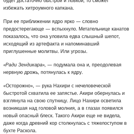
будет достаточно быстрой и ловкой, то сможет
избежать хитроумного капкана.
При ее приближении ядро ярко — словно
предостерегающе — вспыхнуло. Метательнице канатов
показалось, что она уловила едва слышный шепот,
исходящий из артефакта и напоминавший
приглушенные молитвы. Или угрозы.
«Ради Зендикара»
, — подумала она и, преодолевая
нервную дрожь, потянулась к ядру.
«Осторожно», — рука Нахири с нечеловеческой
быстротой схватила ее запястье. Акири обернулась и
взглянула на свою спутницу. Лицо Нахири осветила
возникшая над головой молния, а в глазах появился
новый опасный блеск. Такого Акири еще не видела,
даже когда древний кор столкнулась с тяжелоступом в
бухте Раскола.