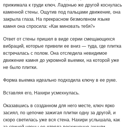
прижимала к груди ключ. Ладонью же другой коснулась
каменной стены. Ощутив под пальцами движение, она
закрыла глаза. На прекрасном безмолвном языке
камня она спросила: «Как миновать тебя?»
Ответ от стены пришел в виде серии смещающихся
вибраций, которые привели ее вниз — туда, где плитка
встречалась с полом. Она отследила невидимое
движение камня до укромной выемки, на которой уже
не было плитки.
Форма выемка идеально подходила ключу в ее руке.
Вставляя его, Нахири усмехнулась.
Оказавшись в созданном для него месте, ключ ярко
засиял, по цепочке зажигая плитки одну за другой, и
скоро светилась уже вся стена. Нахири услышала, как
за спиной члены ее отряда восхищенно ахнули.