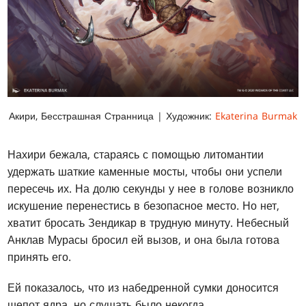
Акири, Бесстрашная Странница | Художник:
Ekaterina Burmak
Нахири бежала, стараясь с помощью литомантии
удержать шаткие каменные мосты, чтобы они успели
пересечь их. На долю секунды у нее в голове возникло
искушение перенестись в безопасное место. Но нет,
хватит бросать Зендикар в трудную минуту. Небесный
Анклав Мурасы бросил ей вызов, и она была готова
принять его.
Ей показалось, что из набедренной сумки доносится
шепот ядра, но слушать было некогда.