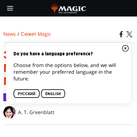
Skip
to
main
content
News
/
Сюжет Magic
ЭПИЗОД 3: ОПАСНЫЙ
Do you have a language preference?
Choose from the options below, and we will
ПОДЪЕМ И ДОЛГОЕ
remember your preferred language in the
future.
ПАДЕНИЕ
РУССКИЙ
ENGLISH
Сюжет Magic
16 сент. 2020 г.
A. T. Greenblatt