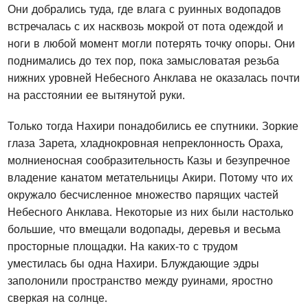
Они добрались туда, где влага с руинных водопадов
встречалась с их насквозь мокрой от пота одеждой и
ноги в любой момент могли потерять точку опоры. Они
поднимались до тех пор, пока замысловатая резьба
нижних уровней Небесного Анклава не оказалась почти
на расстоянии ее вытянутой руки.
Только тогда Нахири понадобились ее спутники. Зоркие
глаза Зарета, хладнокровная непреклонность Ораха,
молниеносная сообразительность Казы и безупречное
владение канатом метательницы Акири. Потому что их
окружало бесчисленное множество парящих частей
Небесного Анклава. Некоторые из них были настолько
большие, что вмещали водопады, деревья и весьма
просторные площадки. На каких-то с трудом
уместилась бы одна Нахири. Блуждающие эдры
заполонили пространство между руинами, яростно
сверкая на солнце.