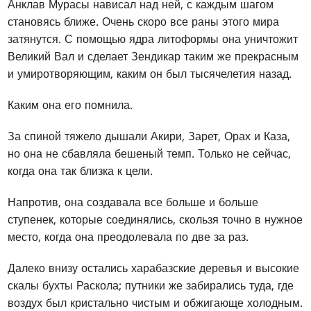
Анклав Мурасы нависал над ней, с каждым шагом
становясь ближе. Очень скоро все раны этого мира
затянутся. С помощью ядра литоформы она уничтожит
Великий Вал и сделает Зендикар таким же прекрасным
и умиротворяющим, каким он был тысячелетия назад.
Каким она его помнила.
За спиной тяжело дышали Акири, Зарет, Орах и Каза,
но она не сбавляла бешеный темп. Только не сейчас,
когда она так близка к цели.
Напротив, она создавала все больше и больше
ступенек, которые соединялись, скользя точно в нужное
место, когда она преодолевала по две за раз.
Далеко внизу остались харабазские деревья и высокие
скалы бухты Раскола; путники же забирались туда, где
воздух был кристально чистым и обжигающе холодным.