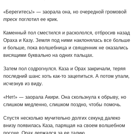
«Берегитесь!» — заорала она, но очередной громовой
треск
поглотил ее крик.
Каменный пол сместился и раскололся, отбросив назад
Ораха и Казу. Земля под ними наклонялась все больше
и больше, пока волшебница и священник не оказались
висящими буквально на одних пальцах.
Затем пол содрогнулся. Каза и Орах закричали, теряя
последний шанс хоть как-то зацепиться. А потом упали,
исчезнув из виду.
«Нет!» — заорала Акири. Она скользнула к обрыву, но
слишком медленно, слишком поздно, чтобы помочь.
Спустя несколько мучительно долгих секунд далеко
внизу появилась Каза, парящая на своем волшебном
посохе, Орах держался за ее талию.