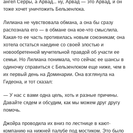
ангел Серры, а Арвад... ну, Арвад — это Арвад, и он
тоже хочет уничтожить Бельзенлока.
Лилиана не чувствовала обмана, а она бы сразу
распознала его — в обмане она кое-что смыслила.
Какая-то ее часть противилась новым союзникам; она
хотела остаться наедине со своей злостью и
новообретенной мучительной правдой об участи ее
семьи. Но Лилиана понимала, что сейчас ее шансы в
одиночку справиться с Бельзенлоком еще ниже, чем в
их первый день на Доминарии. Она взглянула на
Гидеона, и тот сказал:
— У нас с вами одна цель, хоть и разные причины.
Давайте сядем и обсудим, как мы можем друг другу
помочь.
Джойра проводила их вниз по лестнице в кают-
компанию на нижней палубе под мостиком. Это было