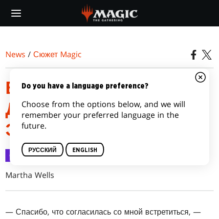
Skip
to
main
content
News
/
Сюжет Magic
ВОЗВРАЩЕНИЕ В
Do you have a language preference?
Choose from the options below, and we will
ДОМИНАРИЮ:
remember your preferred language in the
future.
ЭПИЗОД 5
РУССКИЙ
ENGLISH
Сюжет Magic
11 апр. 2018 г.
Martha Wells
— Спасибо, что согласилась со мной встретиться, —