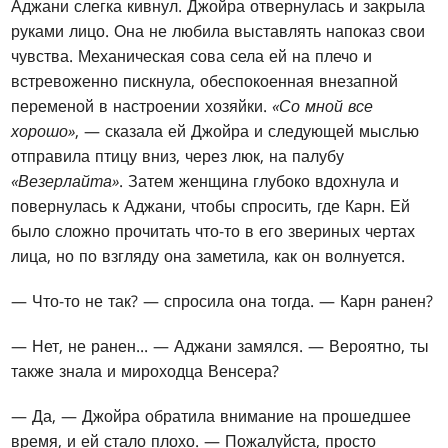
Аджани слегка кивнул. Джойра отвернулась и закрыла
руками лицо. Она не любила выставлять напоказ свои
чувства. Механическая сова села ей на плечо и
встревоженно пискнула, обеспокоенная внезапной
переменой в настроении хозяйки.
«Со мной все
хорошо»
, — сказала ей Джойра и следующей мыслью
отправила птицу вниз, через люк, на палубу
«Везерлайта»
. Затем женщина глубоко вдохнула и
повернулась к Аджани, чтобы спросить, где Карн. Ей
было сложно прочитать что-то в его звериных чертах
лица, но по взгляду она заметила, как он волнуется.
— Что-то не так? — спросила она тогда. — Карн ранен?
— Нет, не ранен... — Аджани замялся. — Вероятно, ты
также знала и мироходца Венсера?
— Да, — Джойра обратила внимание на прошедшее
время, и ей стало плохо. — Пожалуйста, просто