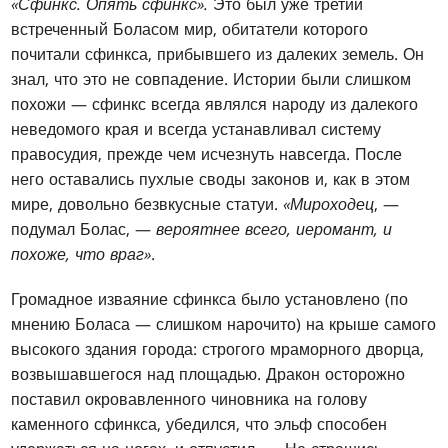
«Сфинкс. Опять сфинкс».
Это был уже третий
встреченный Боласом мир, обитатели которого
почитали сфинкса, прибывшего из далеких земель. Он
знал, что это не совпадение. Истории были слишком
похожи — сфинкс всегда являлся народу из далекого
неведомого края и всегда устанавливал систему
правосудия, прежде чем исчезнуть навсегда. После
него оставались пухлые своды законов и, как в этом
мире, довольно безвкусные статуи.
«Мироходец
, —
подумал Болас, —
вероятнее всего, иеромант, и
похоже, что враг»
.
Громадное изваяние сфинкса было установлено (по
мнению Боласа — слишком нарочито) на крыше самого
высокого здания города: строгого мраморного дворца,
возвышавшегося над площадью. Дракон осторожно
поставил окровавленного чиновника на голову
каменного сфинкса, убедился, что эльф способен