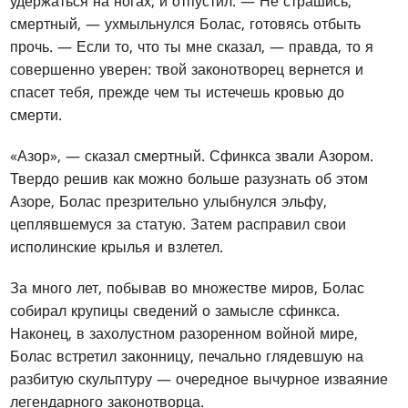
удержаться на ногах, и отпустил. — Не страшись,
смертный, — ухмыльнулся Болас, готовясь отбыть
прочь. — Если то, что ты мне сказал, — правда, то я
совершенно уверен: твой законотворец вернется и
спасет тебя, прежде чем ты истечешь кровью до
смерти.
«Азор», — сказал смертный. Сфинкса звали Азором.
Твердо решив как можно больше разузнать об этом
Азоре, Болас презрительно улыбнулся эльфу,
цеплявшемуся за статую. Затем расправил свои
исполинские крылья и взлетел.
За много лет, побывав во множестве миров, Болас
собирал крупицы сведений о замысле сфинкса.
Наконец, в захолустном разоренном войной мире,
Болас встретил законницу, печально глядевшую на
разбитую скульптуру — очередное вычурное изваяние
легендарного законотворца.