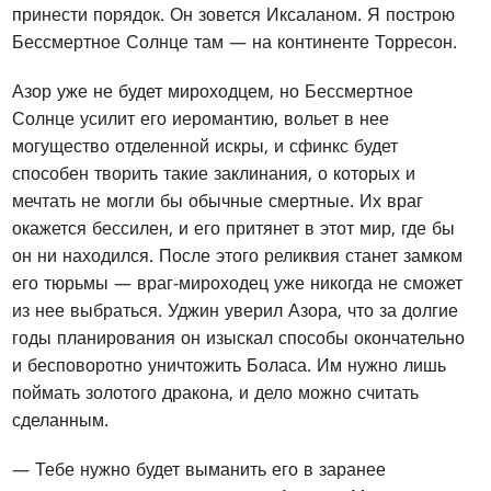
принести порядок. Он зовется Иксаланом. Я построю
Бессмертное Солнце там — на континенте Торресон.
Азор уже не будет мироходцем, но Бессмертное
Солнце усилит его иеромантию, вольет в нее
могущество отделенной искры, и сфинкс будет
способен творить такие заклинания, о которых и
мечтать не могли бы обычные смертные. Их враг
окажется бессилен, и его притянет в этот мир, где бы
он ни находился. После этого реликвия станет замком
его тюрьмы — враг-мироходец уже никогда не сможет
из нее выбраться. Уджин уверил Азора, что за долгие
годы планирования он изыскал способы окончательно
и бесповоротно уничтожить Боласа. Им нужно лишь
поймать золотого дракона, и дело можно считать
сделанным.
— Тебе нужно будет выманить его в заранее