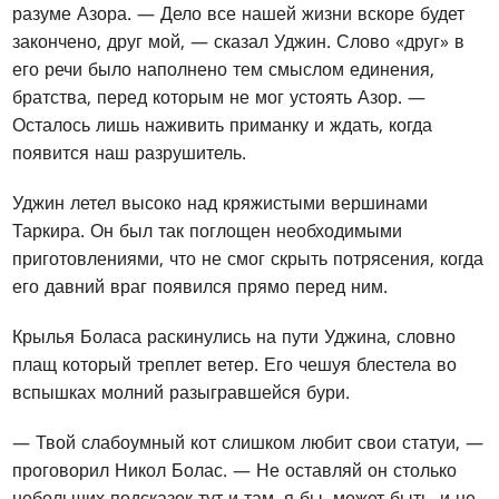
разуме Азора. — Дело все нашей жизни вскоре будет
закончено, друг мой, — сказал Уджин. Слово «друг» в
его речи было наполнено тем смыслом единения,
братства, перед которым не мог устоять Азор. —
Осталось лишь наживить приманку и ждать, когда
появится наш разрушитель.
Уджин летел высоко над кряжистыми вершинами
Таркира. Он был так поглощен необходимыми
приготовлениями, что не смог скрыть потрясения, когда
его давний враг появился прямо перед ним.
Крылья Боласа раскинулись на пути Уджина, словно
плащ который треплет ветер. Его чешуя блестела во
вспышках молний разыгравшейся бури.
— Твой слабоумный кот слишком любит свои статуи, —
проговорил Никол Болас. — Не оставляй он столько
небольших подсказок тут и там, я бы, может быть, и не