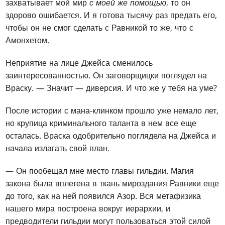
захватывает мой мир
с моей же помощью
, то он
здорово ошибается. И я готова тысячу раз предать его,
чтобы он не смог сделать с Равникой то же, что с
Амонхетом.
Неприятие на лице Джейса сменилось
заинтересованностью. Он заговорщицки поглядел на
Враску. — Значит — диверсия. И что же у тебя на уме?
После истории с мана-клинком прошло уже немало лет,
но крупица криминального таланта в нем все еще
осталась. Враска одобрительно поглядела на Джейса и
начала излагать свой план.
— Он пообещал мне место главы гильдии. Магия
закона была вплетена в ткань мироздания Равники еще
до того, как на ней появился Азор. Вся метафизика
нашего мира построена вокруг иерархии, и
предводители гильдии могут пользоваться этой силой