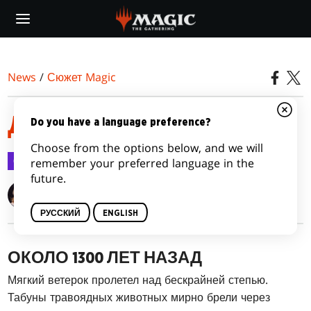
Skip
to
main
content
News
/
Сюжет Magic
ДИВЕРСИЯ
Do you have a language preference?
Choose from the options below, and we will
Сюжет Magic
1 фев. 2018 г.
remember your preferred language in the
future.
Alison Lührs
РУССКИЙ
ENGLISH
ОКОЛО 1300 ЛЕТ НАЗАД
Мягкий ветерок пролетел над бескрайней степью.
Табуны травоядных животных мирно брели через