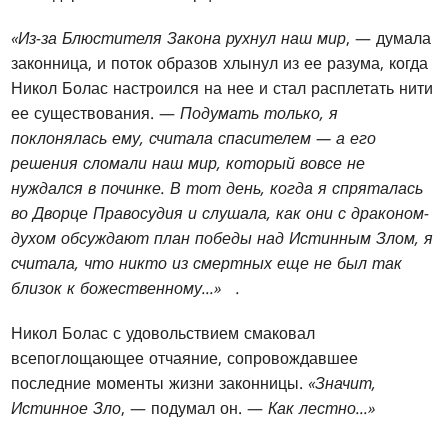
«Из-за Блюстителя Закона рухнул наш мир
, — думала
законница, и поток образов хлынул из ее разума, когда
Никол Болас настроился на нее и стал расплетать нити
ее существования. —
Подумать только, я
поклонялась ему, считала спасителем — а его
решения сломали наш мир, который вовсе не
нуждался в починке. В тот день, когда я спряталась
во Дворце Правосудия и слушала, как они с драконом-
духом обсуждают план победы над Истинным Злом, я
считала, что никто из смертных еще не был так
близок к божественному...» .
Никол Болас с удовольствием смаковал
всепоглощающее отчаяние, сопровождавшее
последние моменты жизни законницы.
«Значит,
Истинное Зло
, — подумал он. —
Как лестно...»