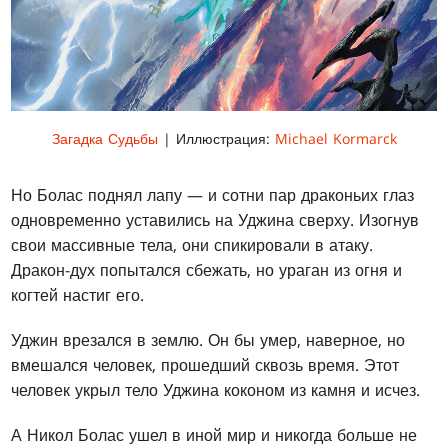
Загадка Судьбы
| Иллюстрация:
Michael Kormarck
Но Болас поднял лапу — и сотни пар драконьих глаз
одновременно уставились на Уджина сверху. Изогнув
свои массивные тела, они спикировали в атаку.
Дракон-дух попытался сбежать, но ураган из огня и
когтей настиг его.
Уджин врезался в землю. Он бы умер, наверное, но
вмешался человек, прошедший сквозь время. Этот
человек укрыл тело Уджина коконом из камня и исчез.
А Никол Болас ушел в иной мир и никогда больше не