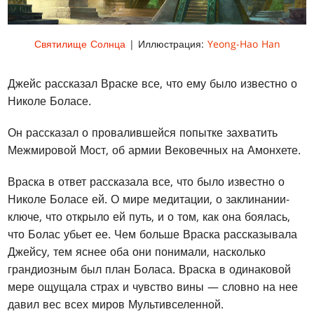
Святилище Солнца
| Иллюстрация:
Yeong-Hao Han
Джейс рассказал Враске все, что ему было известно о
Николе Боласе.
Он рассказал о провалившейся попытке захватить
Межмировой Мост, об армии Вековечных на Амонхете.
Враска в ответ рассказала все, что было известно о
Николе Боласе ей. О мире медитации, о заклинании-
ключе, что открыло ей путь, и о том, как она боялась,
что Болас убьет ее. Чем больше Враска рассказывала
Джейсу, тем яснее оба они понимали, насколько
грандиозным был план Боласа. Враска в одинаковой
мере ощущала страх и чувство вины — словно на нее
давил вес всех миров Мультивселенной.