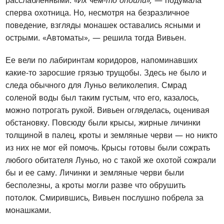
сперва охотница. Но, несмотря на безразличное
поведение, взгляды монашек оставались ясными и
острыми. «Автоматы», — решила тогда Вивьен.
Ее вели по лабиринтам коридоров, напоминавших
какие-то заросшие грязью трущобы. Здесь не было и
следа обычного для Луньо великолепия. Смрад
соленой воды был таким густым, что его, казалось,
можно потрогать рукой. Вивьен огляделась, оценивая
обстановку. Повсюду были крысы, жирные личинки
толщиной в палец, кроты и земляные черви — но никто
из них не мог ей помочь. Крысы готовы были сожрать
любого обитателя Луньо, но с такой же охотой сожрали
бы и ее саму. Личинки и земляные черви были
бесполезны, а кроты могли разве что обрушить
потолок. Смирившись, Вивьен послушно побрела за
монашками.