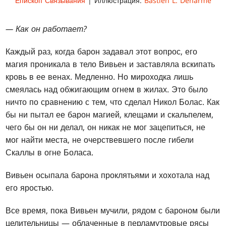
Епископ Связывания
| Иллюстрация:
Bastien L. Deharme
— Как он работает?
Каждый раз, когда барон задавал этот вопрос, его
магия проникала в тело Вивьен и заставляла вскипать
кровь в ее венах. Медленно. Но мироходка лишь
смеялась над обжигающим огнем в жилах. Это было
ничто по сравнению с тем, что сделал Никол Болас. Как
бы ни пытал ее барон магией, клещами и скальпелем,
чего бы он ни делал, он никак не мог зацепиться, не
мог найти места, не очерствевшего после гибели
Скаллы в огне Боласа.
Вивьен осыпала барона проклятьями и хохотала над
его яростью.
Все время, пока Вивьен мучили, рядом с бароном были
целительницы — облаченные в перламутровые рясы