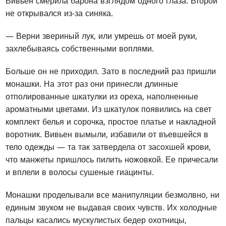
Вивьен смерила барона взглядом одного глаза. Второй
не открывался из-за синяка.
— Верни звериный лук, или умрешь от моей руки,
захлебываясь собственными воплями.
Больше он не приходил. Зато в последний раз пришли
монашки. На этот раз они принесли длинные
отполированные шкатулки из ореха, наполненные
ароматными цветами. Из шкатулок появились на свет
комплект белья и сорочка, простое платье и накладной
воротник. Вивьен вымыли, избавили от въевшейся в
тело одежды — та так затвердела от засохшей крови,
что манжеты пришлось пилить ножовкой. Ее причесали
и вплели в волосы сушеные гиацинты.
Монашки проделывали все манипуляции безмолвно, ни
единым звуком не выдавая своих чувств. Их холодные
пальцы касались мускулистых бедер охотницы,