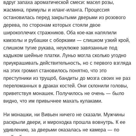
вдруг запаха ароматической смеси: масел розы,
жасмина, примулы и иланг-иланга. Процессия
остановилась перед закрытыми дверьми из розового
дерева, по сторонам которых стояли двое
широкоплечих стражников. Оба кое-как напялили
камзолы и рубашки с оборками — слишком узкий крой,
слишком тугие рукава, неуклюже завязанные под
кадыком шейные платки. Луньо могла сколько угодно
приукрашивать действительность, но с первого взгляда
на этих громил становилось понятно, что это
преступники из трущоб, бандиты до мозга своих не раз
переломанных в драках костей. Они склонили головы,
приветствуя монашек. Получилось не очень — было
видно, что им привычнее махать кулаками.
Ни монашки, ни Вивьен ничего не сказали. Мужчины
раскрыли двери, и мироходка прошла вовнутрь. К ее
удивлению, за дверьми оказалась не камера — по