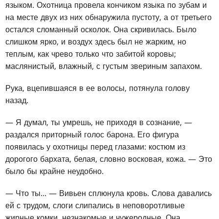
языком. Охотница провела кончиком языка по зубам и
на месте двух из них обнаружила пустоту, а от третьего
остался сломанный осколок. Она скривилась. Было
слишком ярко, и воздух здесь был не жарким, но
теплым, как чрево только что забитой коровы;
маслянистый, влажный, с густым звериным запахом.
Рука, вцепившаяся в ее волосы, потянула голову
назад.
— Я думал, ты умрешь, не приходя в сознание, —
раздался приторный голос барона. Его фигура
появилась у охотницы перед глазами: костюм из
дорогого бархата, белая, словно восковая, кожа. — Это
было бы крайне неудобно.
— Что ты... — Вивьен сплюнула кровь. Слова давались
ей с трудом, слоги слипались в неповоротливые
жирные комки, незнакомые и чужеродные. Она