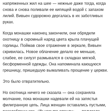
напряженных жил на шее — нежные даже тогда, когда
снова и снова поливали ее кипящей водой с запахом
лилий. Вивьен судорожно дергалась в их заботливых
руках.
Когда монашки наконец закончили, они обрядили
охотницу в скромный наряд цвета крыла плачущей
горлицы. Поймав свое отражение в зеркале, Вивьен
скривилась. Новое облачение делало ее меньше,
слабее, ее силуэт размывался в складках мягкой,
бесформенной одежды. Она напоминала кающуюся
грешницу, пришедшую вымаливать прощение у церкви.
Это было отвратительно.
Но охотница ничего не сказала — она сохраняла
молчание, пока монашки надевали ей на запястья
филигранную цепь. Лица женщин оставались пустыми,
расслабленными.
«Их чем-то опоили»,
— подумала