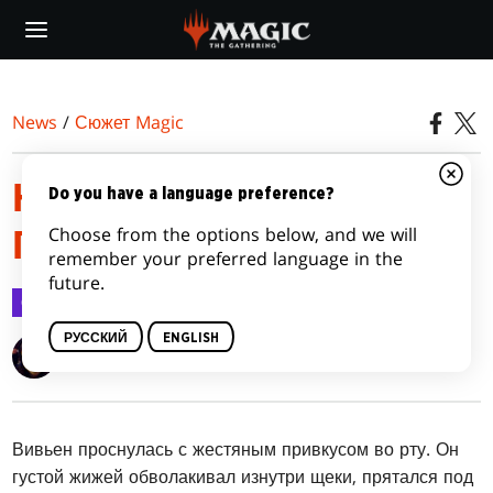
Skip
to
main
content
News
/
Сюжет Magic
НЕ СКЛОНИВШАЯ
Do you have a language preference?
Choose from the options below, and we will
ГОЛОВЫ, ЧАСТЬ 2
remember your preferred language in the
future.
Сюжет Magic
5 сент. 2018 г.
РУССКИЙ
ENGLISH
Cassandra Khaw
Вивьен проснулась с жестяным привкусом во рту. Он
густой жижей обволакивал изнутри щеки, прятался под