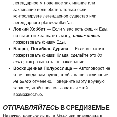
легендарное мгновенное заклинание или
заклинание волшебства, только если
контролируете легендарное существо или
легендарного planeswalker'а».
Ловкий Хоббит
— Если у вас есть фишки Еды,
но вы хотите заплатить ману,
откажитесь
пожертвовать фишку Еды.
Балрог, Погибель Дурина
— Если вы хотите
пожертвовать фишки Клада, сделайте это
до
того
, как разыграть это заклинание.
Восхищенная Полурослица
— Автоповорот не
знает, когда вам нужно, чтобы ваше заклинание
не было
отменено. Поверните карту вручную
заранее, чтобы воспользоваться этой
возможностью.
ОТПРАВЛЯЙТЕСЬ
В СРЕДИЗЕМЬЕ
Неважно, новичок ли вы в
Magic
или празднуете в