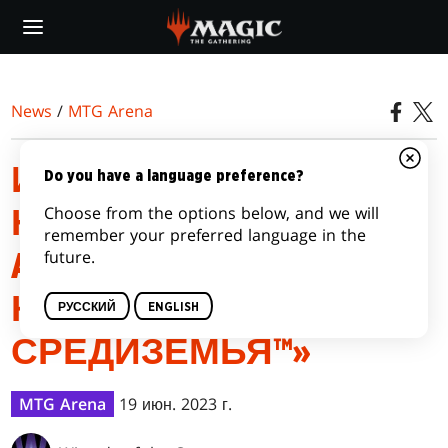
Skip
to
main
content
News
/
MTG Arena
ИНФОРМАЦИЯ О
Do you have a language preference?
Choose from the options below, and we will
НОВОМ ВЫПУСКЕ MTG
remember your preferred language in the
future.
ARENA «ВЛАСТЕЛИН
КОЛЕЦ: СКАЗАНИЯ
РУССКИЙ
ENGLISH
СРЕДИЗЕМЬЯ™»
MTG Arena
19 июн. 2023 г.