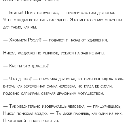
— Братья! Приветствую вас, — прокричала нам двуногая. —
Я не ожидал встретить вас здесь. Это место стало опасным
для таких, как мы.
— Хромиум Руэлл? — подался я назад от удивления.
Никол, раздраженно фыркнув, уселся на задние лапы.
— Как ты это делаешь?
— Что делаю? — спросила двуногая, которая выглядела точь-
в-точь как беременная самка человека, но глаза ее сияли,
подобно сапфирам, сверкая драконьим могуществом.
— Так убедительно изображаешь человека, — прищурившись,
Никол понюхал воздух. — Ты даже пахнешь, как один из них.
Прогорклой легковерностью.