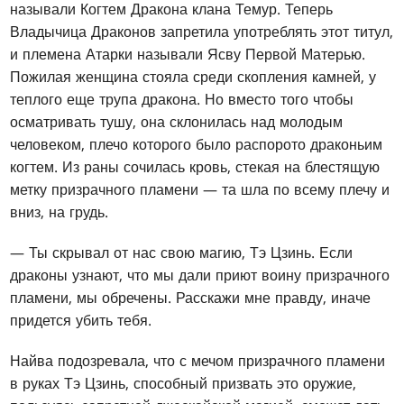
называли Когтем Дракона клана Темур. Теперь
Владычица Драконов запретила употреблять этот титул,
и племена Атарки называли Ясву Первой Матерью.
Пожилая женщина стояла среди скопления камней, у
теплого еще трупа дракона. Но вместо того чтобы
осматривать тушу, она склонилась над молодым
человеком, плечо которого было распорото драконьим
когтем. Из раны сочилась кровь, стекая на блестящую
метку призрачного пламени — та шла по всему плечу и
вниз, на грудь.
— Ты скрывал от нас свою магию, Тэ Цзинь. Если
драконы узнают, что мы дали приют воину призрачного
пламени, мы обречены. Расскажи мне правду, иначе
придется убить тебя.
Найва подозревала, что с мечом призрачного пламени
в руках Тэ Цзинь, способный призвать это оружие,