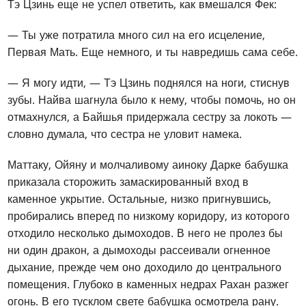
Тэ Цзинь еще не успел ответить, как вмешался Фек:
— Ты уже потратила много сил на его исцеление,
Первая Мать. Еще немного, и ты навредишь сама себе.
— Я могу идти, — Тэ Цзинь поднялся на ноги, стиснув
зубы. Найва шагнула было к нему, чтобы помочь, но он
отмахнулся, а Байшья придержала сестру за локоть —
словно думала, что сестра не уловит намека.
Маттаку, Ойяну и молчаливому аиноку Дарке бабушка
приказала сторожить замаскированный вход в
каменное укрытие. Остальные, низко пригнувшись,
пробирались вперед по низкому коридору, из которого
отходило несколько дымоходов. В него не пролез бы
ни один дракон, а дымоходы рассеивали огненное
дыхание, прежде чем оно доходило до центрального
помещения. Глубоко в каменных недрах Рахан разжег
огонь. В его тусклом свете бабушка осмотрела рану.