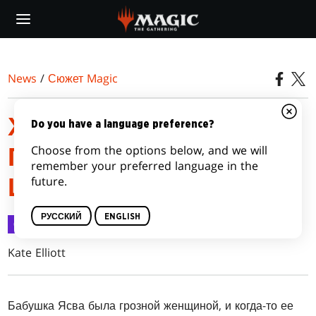
Skip
to
main
content
News
/
Сюжет Magic
ХРОНИКИ БОЛАСА:
Do you have a language preference?
Choose from the options below, and we will
ПРЕДАТЕЛЬСКИЙ
remember your preferred language in the
future.
ШЕПОТ
РУССКИЙ
ENGLISH
Сюжет Magic
11 июл. 2018 г.
Kate Elliott
Бабушка Ясва была грозной женщиной, и когда-то ее