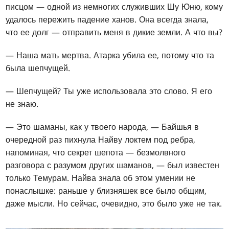
писцом — одной из немногих служивших Шу Юню, кому
удалось пережить падение ханов. Она всегда знала,
что ее долг — отправить меня в дикие земли. А что вы?
— Наша мать мертва. Атарка убила ее, потому что та
была шепчущей.
— Шепчущей? Ты уже использовала это слово. Я его
не знаю.
— Это шаманы, как у твоего народа, — Байшья в
очередной раз пихнула Найву локтем под ребра,
напоминая, что секрет шепота — безмолвного
разговора с разумом других шаманов, — был известен
только Темурам. Найва знала об этом умении не
понаслышке: раньше у близняшек все было общим,
даже мысли. Но сейчас, очевидно, это было уже не так.