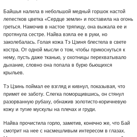
Байшья налила в небольшой медный горшок настой
лепестков цветка «Сердце земли» и поставила на огонь
греться. Намочив в настое тряпицу, она выжала ее и
протянула сестре. Найва взяла ее в руки, но
заколебалась. Голая кожа Тэ Цзиня блестела в свете
костра. От одной мысли о том, чтобы прикоснуться к
нему, пусть даже тканью, у охотницы перехватывало
дыхание, словно она попала в бурю бьющихся
крыльев.
Тэ Цзинь поймал ее взгляд и кивнул, показывая, что
примет ее заботу. Слегка поморщившись, он стянул
разорванную рубаху, обнажив золотисто-коричневую
кожу и тугие мускулы на плечах и груди.
Найва прочистила горло, заметив, конечно же, что Бай
смотрит на нее с насмешливым интересом в глазах.