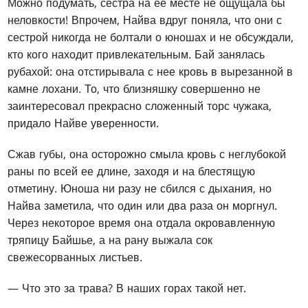
Можно подумать, сестра на ее месте не ощущала бы
неловкости! Впрочем, Найва вдруг поняла, что они с
сестрой никогда не болтали о юношах и не обсуждали,
кто кого находит привлекательным. Бай занялась
рубахой: она отстирывала с нее кровь в вырезанной в
камне лохани. То, что близняшку совершенно не
заинтересовал прекрасно сложенный торс чужака,
придало Найве уверенности.
Сжав губы, она осторожно смыла кровь с неглубокой
раны по всей ее длине, заходя и на блестящую
отметину. Юноша ни разу не сбился с дыхания, но
Найва заметила, что один или два раза он моргнул.
Через некоторое время она отдала окровавленную
тряпицу Байшье, а на рану выжала сок
свежесорванных листьев.
— Что это за трава? В наших горах такой нет.