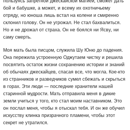
пользуясь запретной джескайской магией, сможет дать
бой и бабушке, а может, и всему их охотничьему
отряду, но юноша лишь встал на колени и смиренно
склонил голову. Он не угрожал. Не стал бахвалиться.
Но и не дрожал от страха. Он не боялся ни Ясву, ни
саму смерть.
Моя мать была писцом, служила Шу Юню до падения.
Она пережила устроенную Оджутаем чистку и решила
посвятить остаток жизни сохранению истории и знаний
об обычаях джескайцев, спасая все, что могла. Кое-кто
из странников и разведчиков сумел сбежать и скрыться
в горах. Эти люди — последние хранители нашей
старинной мудрости. Мать отправила меня в дикие
земли учиться у того, кто стал моим наставником. Это
он послал меня, чтобы я отыскал тебя. И он же обучил
искусству клинка призрачного пламени, чтобы этот
секрет не утратился.