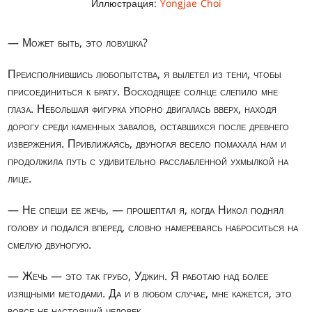
Иллюстрация:
Yongjae Choi
— Может быть, это ловушка?
Преисполнившись любопытства, я вылетел из тени, чтобы
присоединиться к брату. Восходящее солнце слепило мне
глаза. Небольшая фигурка упорно двигалась вверх, находя
дорогу среди каменных завалов, оставшихся после древнего
извержения. Приближаясь, двуногая весело помахала нам и
продолжила путь с удивительно расслабленной ухмылкой на
лице.
— Не спеши ее жечь, — прошептал я, когда Никол поднял
голову и подался вперед, словно намереваясь наброситься на
смелую двуногую.
— Жечь — это так грубо, Уджин. Я работаю над более
изящными методами. Да и в любом случае, мне кажется, это
вовсе не настоящий человек.