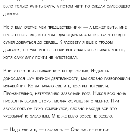
было только ранить врага, а потом идти по следам слабеющего
дракона.
Но я был крепче, чем предшественники — а может быть, мне
просто повезло, и стрела едва оцарапала меня, так что яд не
сумел добраться до сердец. К рассвету я еще с трудом
двигался, но уже мог без боли выпускать и втягивать коготь,
хотя саму лапу почти не чувствовал.
Внизу всю ночь пылали костры дозорных. Издалека
доносился шум бурной деятельности; мы словно разворошили
муравейник. Когда начало светать, костры потушили.
Пронзительно, нетерпеливо зазвучали рога. Никол всю ночь
провел на вершине горы, молча размышляя о чем-то. При
звуках рога он тихо усмехнулся, словно находя все это
чрезвычайно забавным. Мне же было вовсе не весело.
— Надо улетать, — сказал я. — Они нас не боятся.