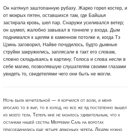
Он натянул заштопанную рубаху. Жарко горел костер, и
от мокрых пятен, оставшихся там, где Байшья
застирала кровь, шел пар. Снаружи усиливался ветер;
он шумел, жалобно завывал в тоннеле у входа. Дым
поднимался к щелям в каменном потолке и, когда Тэ
Цзинь заговорил, Найве почудилось, будто дымные
струйки закружились, заплясали в такт его словам,
словно складываясь в картину. Голоса и слова несли в
себе магию, позволявшую слушателям своими глазами
увидеть то, свидетелями чего они быть не могли.
Ночь была мучительной — я корчился от боли, и меня
бросало то в жар, то в холод, но все же яд постепенно вышел
из моего тела. Теперь мне не казалось удивительным, что к
останкам нашей сестры Мерревии Саль на воротах
присоединились еще четыре драконьих черепа. Людям нужно