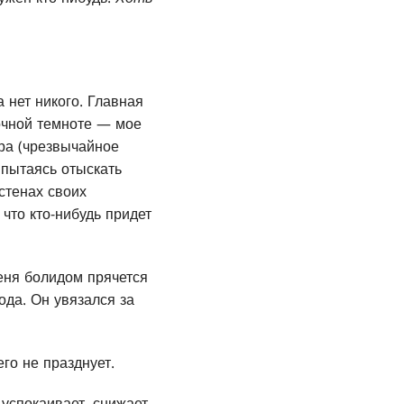
 нет никого. Главная
ночной темноте — мое
ра (чрезвычайное
 пытаясь отыскать
стенах своих
что кто-нибудь придет
еня болидом прячется
ода. Он увязался за
го не празднует.
 успокаивает, снижает