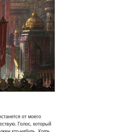
останется от моего
ествую. Голос, который
ужен кто-нибудь.
Хоть