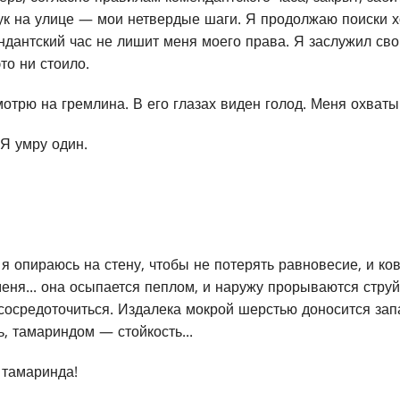
ук на улице — мои нетвердые шаги. Я продолжаю поиски хо
ндантский час не лишит меня моего права. Я заслужил сво
то ни стоило.
отрю на гремлина. В его глазах виден голод. Меня охваты
 Я умру один.
я опираюсь на стену, чтобы не потерять равновесие, и к
еня... она осыпается пеплом, и наружу прорываются стру
сосредоточиться. Издалека мокрой шерстью доносится зап
, тамариндом — стойкость...
 тамаринда!