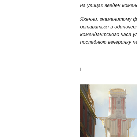
на улицах введен комен
Яхенни, знаменитому ф
оставаться в одиночес
комендантского часа у
последнюю вечеринку п
I