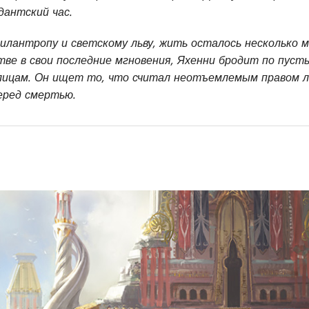
дантский час.
илантропу и светскому льву, жить осталось несколько 
тве в свои последние мгновения, Яхенни бродит по пуст
лицам. Он ищет то, что считал неотъемлемым правом л
еред смертью.