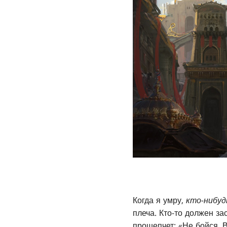
Когда я умру,
кто-нибуд
плеча. Кто-то должен за
прошепчет: «Не бойся. 