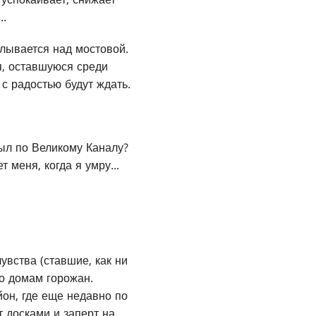
..
плывается над мостовой.
я, оставшуюся среди
с радостью будут ждать.
лыл по Великому Каналу?
меня, когда я умру...
увства (ставшие, как ни
по домам горожан.
йон, где еще недавно по
т досками и заперт на