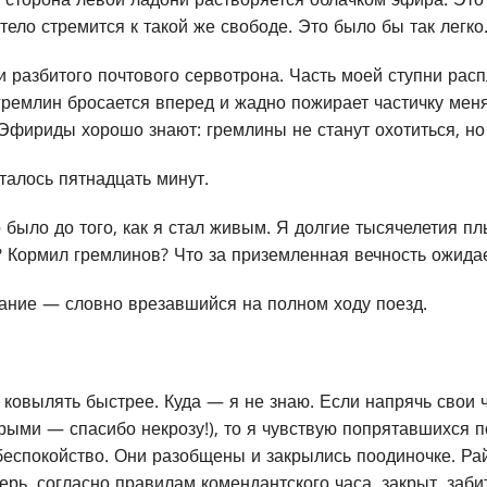
ело стремится к такой же свободе. Это было бы так легко.
и разбитого почтового сервотрона. Часть моей ступни рас
гремлин бросается вперед и жадно пожирает частичку мен
Эфириды хорошо знают: гремлины не станут охотиться, но 
талось пятнадцать минут.
 было до того, как я стал живым. Я долгие тысячелетия п
 Кормил гремлинов? Что за приземленная вечность ожидает 
ание — словно врезавшийся на полном ходу поезд.
ковылять быстрее. Куда — я не знаю. Если напрячь свои ч
трыми — спасибо некрозу!), то я чувствую попрятавшихся 
 беспокойство. Они разобщены и закрылись поодиночке. Ра
ерь, согласно правилам комендантского часа, закрыт, заби