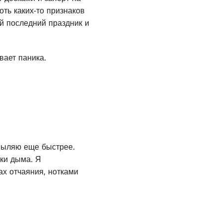
ть каких-то признаков
й последний праздник и
вает паника.
овыляю еще быстрее.
йки дыма. Я
ах отчаяния, нотками