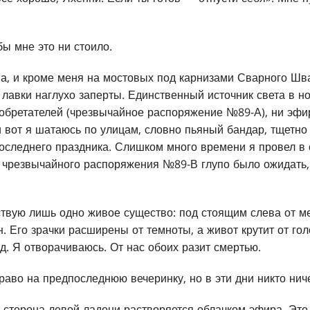
бы мне это ни стоило.
ма, и кроме меня на мостовых под карнизами Сварного Шва
 лавки наглухо заперты. Единственный источник света в 
зобретателей (чрезвычайное распоряжение №89-А), ни эфи
 вот я шатаюсь по улицам, словно пьяный бандар, тщетно
оследнего праздника. Слишком много времени я провел в 
е чрезвычайного распоряжения №89-В глупо было ожидать, 
ствую лишь одно живое существо: под стоящим слева от м
 Его зрачки расширены от темноты, а живот крутит от гол
д. Я отворачиваюсь. От нас обоих разит смертью.
аво на предпоследнюю вечеринку, но в эти дни никто ниче
я сторона левой ладони растворяется облачком эфира. Это