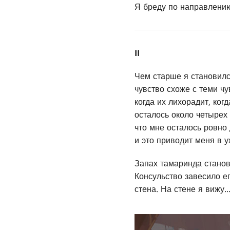
Я бреду по направлению 
II
Чем старше я становилс
чувство схоже с теми ч
когда их лихорадит, ког
осталось около четырех 
что мне осталось ровно 
и это приводит меня в у
Запах тамаринда станов
Консульство завесило е
стена. На стене я вижу..