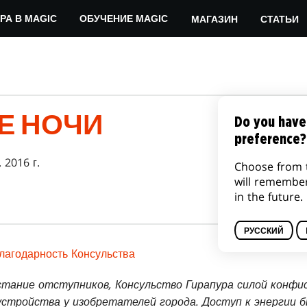
МАГАЗИН
СТАТЬИ
РА В MAGIC
ОБУЧЕНИЕ MAGIC
Е НОЧИ
Do you have
preference?
 2016 г.
Choose from 
will remembe
in the future.
РУССКИЙ
лагодарность Консульства
тание отступников, Консульство Гирапура силой конфис
стройства у изобретателей города. Доступ к энергии бы