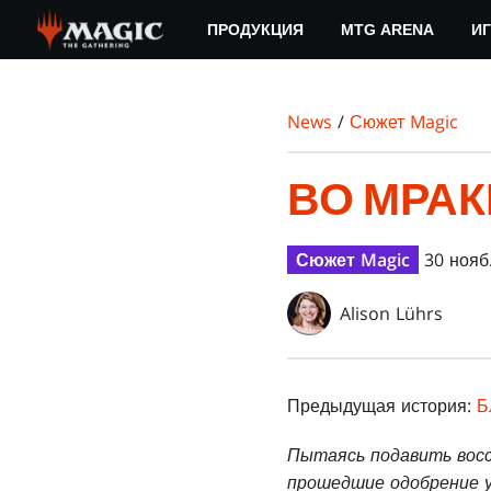
Skip
ПРОДУКЦИЯ
MTG ARENA
ИГ
to
main
content
News
/
Сюжет Magic
ВО МРАК
Сюжет Magic
30 нояб.
Alison Lührs
Предыдущая история:
Б
Пытаясь подавить восс
прошедшие одобрение у