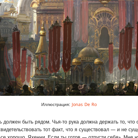
Иллюстрация:
Jonas De Ro
ь
должен быть рядом. Чья-то рука должна держать то, что 
свидетельствовать тот факт, что я существовал — и не сущ
Все хорошо, Яхенни. Если ты готов — отпусти себя». Мне н