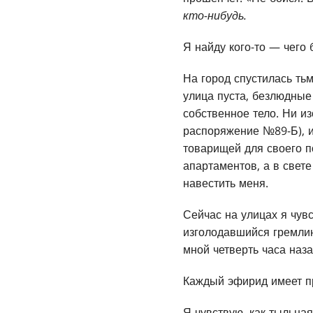
кто-нибудь.
Я найду кого-то — чего 
На город спустилась ть
улица пуста, безлюдные
собственное тело. Ни и
распоряжение №89-Б), и
товарищей для своего п
апартаментов, а в свет
навестить меня.
Сейчас на улицах я чув
изголодавшийся гремлин.
мной четверть часа наза
Каждый эфирид имеет пр
Я чувствую, как тыльна