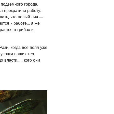
 подземного города.
я прекратили работу.
шать, что новый лич —
тся к работе... я же
ается в грибах и
ази, когда все поля уже
усочки наших тел,
 власти... . кого они