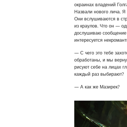
окраинах владений Голг
Назвали нового лича. Я
Они вслушиваются в стр
из краулов. Что он — од
дослушиваю сообщение д
интересуется некромант
— С чего это тебе захо
обработаны, и мы верну
рисуют себе на лицах гл
каждый раз выбирают?
— А как же Мазирек?