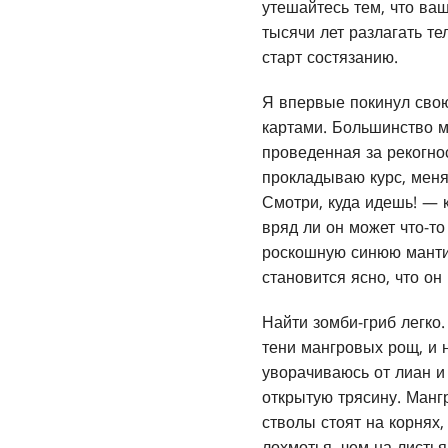
утешайтесь тем, что ва
тысячи лет разлагать те
старт состязанию.
Я впервые покинул свою
картами. Большинство м
проведенная за рекогно
прокладываю курс, меня
Смотри, куда идешь! — к
вряд ли он может что-т
роскошную синюю мантию
становится ясно, что о
Найти зомби-гриб легко.
тени мангровых рощ, и н
уворачиваюсь от лиан и
открытую трясину. Мангр
стволы стоят на корнях
лохмотья, чем на листь