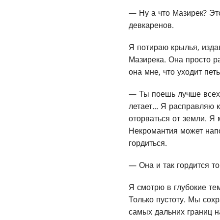
— Ну а что Мазирек? Эт
девкаренов.
Я потираю крылья, издав
Мазирека. Она просто р
она мне, что уходит пет
— Ты поешь лучше всех,
летает... Я расправляю 
оторваться от земли. Я 
Некромантия может нап
гордиться.
— Она и так гордится то
Я смотрю в глубокие тем
Только пустоту. Мы сохр
самых дальних границ н