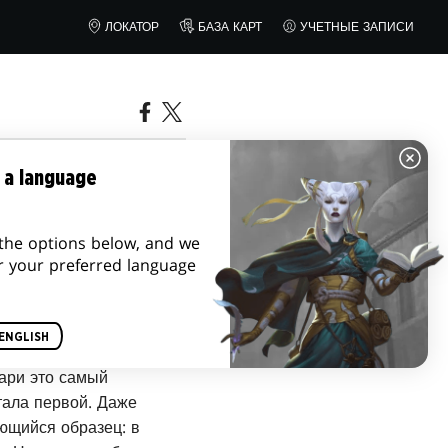
ЛОКАТОР
БАЗА КАРТ
УЧЕТНЫЕ ЗАПИСИ
ЕРТИ
 a language
the options below, and we
r your preferred language
ENGLISH
гриба-гнездовика —
ари это самый
тала первой. Даже
ющийся образец: в