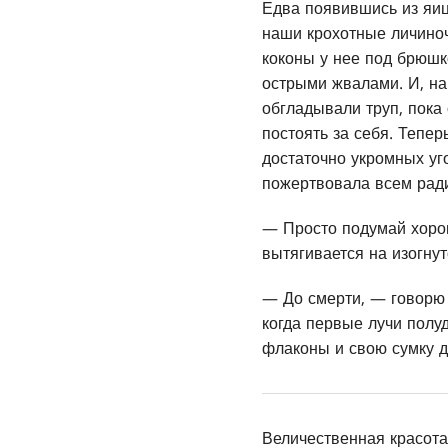
Едва появившись из яиц
наши крохотные личиноч
коконы у нее под брюш
острыми жвалами. И, на
обгладывали труп, пока 
постоять за себя. Тепе
достаточно укромных у
пожертвовала всем ради
— Просто подумай хорош
вытягивается на изогнут
— До смерти, — говорю я
когда первые лучи полу
флаконы и свою сумку д
Величественная красот