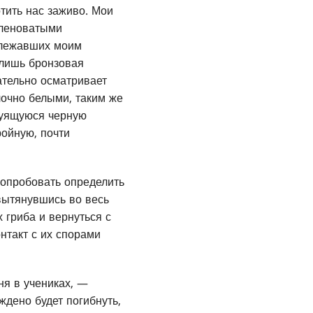
тить нас заживо. Мои
еленоватыми
длежавших моим
 лишь бронзовая
ательно осматривает
лочно белыми, таким же
руящуюся черную
ройную, почти
попробовать определить
вытянувшись во весь
х гриба и вернуться с
нтакт с их спорами
ня в учениках, —
ждено будет погибнуть,