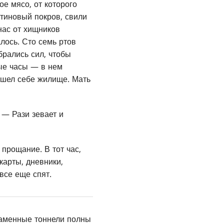
е мясо, от которого
итиновый покров, свили
нас от хищников
лось. Сто семь ртов
брались сил, чтобы
ные часы — в нем
ашел себе жилище. Мать
 — Рази зевает и
 прощание. В тот час,
карты, дневники,
все еще спят.
каменные тоннели полны