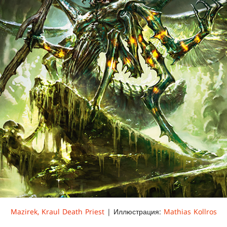
Mazirek, Kraul Death Priest
| Иллюстрация:
Mathias Kollros