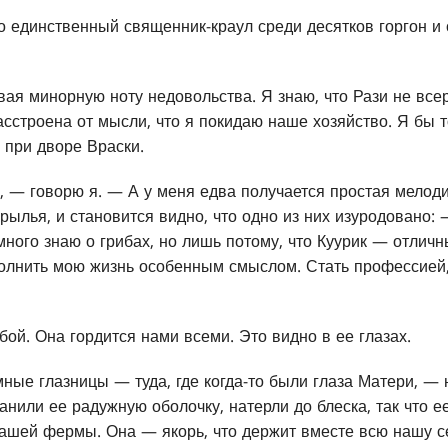
о единственный священник-краул среди десятков горгон и 
ая минорную ноту недовольства. Я знаю, что Рази не всер
асстроена от мысли, что я покидаю наше хозяйство. Я бы 
ь при дворе Враски.
 — говорю я. — А у меня едва получается простая мелоди
крылья, и становится видно, что одно из них изуродовано:
много знаю о грибах, но лишь потому, что Куурик — отличн
олнить мою жизнь особенным смыслом. Стать профессией,
бой. Она гордится нами всеми. Это видно в ее глазах.
ные глазницы — туда, где когда-то были глаза Матери, — 
анили ее радужную оболочку, натерли до блеска, так что е
ашей фермы. Она — якорь, что держит вместе всю нашу с