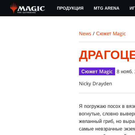
Skip
ПРОДУКЦИЯ
MTG ARENA
ИГ
to
main
content
News
/
Сюжет Magic
ДРАГОЦ
Сюжет Magic
8 нояб. 
Nicky Drayden
Я погружаю посох в вяз
вогнутые, словно вывер
желанный гриб, но выра
самые невзрачные экзем