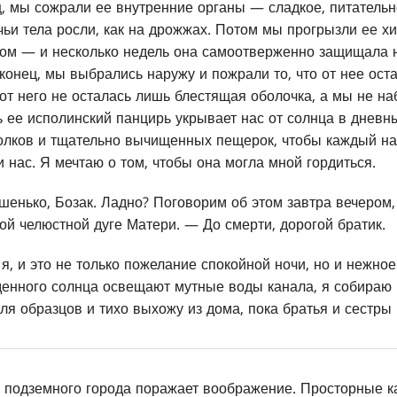
, мы сожрали ее внутренние органы — сладкое, питательно
ьи тела росли, как на дрожжах. Потом мы прогрызли ее х
ком — и несколько недель она самоотверженно защищала 
конец, мы выбрались наружу и пожрали то, что от нее оста
от него не осталась лишь блестящая оболочка, а мы не на
рь ее исполинский панцирь укрывает нас от солнца в днев
голков и тщательно вычищенных пещерок, чтобы каждый н
 нас. Я мечтаю о том, чтобы она могла мной гордиться.
енько, Бозак. Ладно? Поговорим об этом завтра вечером,
ой челюстной дуге Матери. — До смерти, дорогой братик.
, и это не только пожелание спокойной ночи, но и нежное
денного солнца освещают мутные воды канала, я собираю 
ля образцов и тихо выхожу из дома, пока братья и сестры 
а подземного города поражает воображение. Просторные 