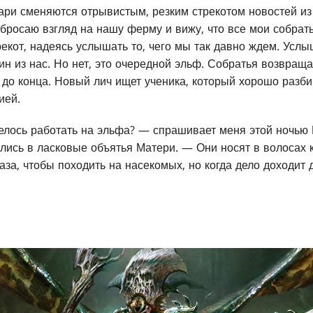
ари сменяются отрывистым, резким стрекотом новостей из
 бросаю взгляд на нашу ферму и вижу, что все мои собрать
екот, надеясь услышать то, чего мы так давно ждем. Услы
ин из нас. Но нет, это очередной эльф. Собратья возвращаю
о конца. Новый лич ищет ученика, который хорошо разбир
ией.
телось работать на эльфа? — спрашивает меня этой ночью Р
лись в ласковые объятья Матери. — Они носят в волосах к
аза, чтобы походить на насекомых, но когда дело доходит до