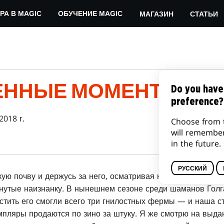
МАГАЗИН
СТАТЬИ
РА В MAGIC
ОБУЧЕНИЕ MAGIC
ЕННЫЕ МОМЕНТЫ СМ
Do you have
preference?
2018 г.
Choose from 
will remembe
in the future.
РУССКИЙ
кую почву и держусь за него, осматривая нежные шляпки 
нутые наизнанку. В нынешнем сезоне среди шаманов Голг
стить его смогли всего три гнилостных фермы — и наша с
пляры продаются по зино за штуку. Я же смотрю на выда