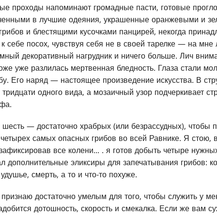
глые проходы напоминают громадные пасти, готовые прогло
ченными в лучшие одеяния, украшенные оранжевыми и з
грибов и блестящими кусочками панцирей, некогда прина
к себе посох, чувствуя себя не в своей тарелке — на мне
омный декоративный нагрудник и ничего больше. Лич вним
 коже уже разлилась мертвенная бледность. Глаза стали мо
бу. Его наряд — настоящее произведение искусства. В ст
 тридцати одного вида, а мозаичный узор подчеркивает ст
фа.
 шесть — достаточно храбрых (или безрассудных), чтобы 
 четырех самых опасных грибов во всей Равнике. Я стою, 
зафиксировав все колени... . я готов добыть четыре нужны
л дополнительные эликсиры для запечатывания грибов: ко
удушье, смерть, а то и что-то похуже.
 признаю достаточно умелым для того, чтобы служить у ме
добится дотошность, скорость и смекалка. Если же вам су