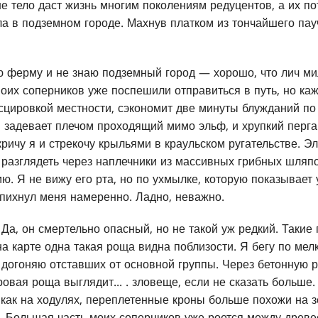
ше тело даст жизнь многим поколениям редуцентов, а их п
ла в подземном городе. Махнув платком из тончайшего пау
 ферму и не знаю подземный город — хорошо, что лич ми
оих соперников уже поспешили отправиться в путь, но каж
сцировкой местности, сэкономит две минуты блужданий по
 задевает плечом проходящий мимо эльф, и хрупкий перг
ричу я и стрекочу крыльями в краульском ругательстве. Э
о разглядеть через наплечники из массивных грибных шляп
. Я не вижу его рта, но по ухмылке, которую показывает 
н пихнул меня намеренно. Ладно, неважно.
 Да, он смертельно опасный, но не такой уж редкий. Такие
а карте одна такая роща видна поблизости. Я бегу по мел
 догоняю отставших от основной группы. Через бетонную 
овая роща выглядит... . зловеще, если не сказать больше
, как на ходулях, переплетенные кроны больше похожи на 
я. Большая часть моих соперников уже роется между древ