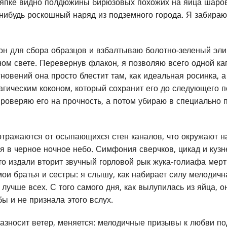
япке видно полдюжины бирюзовых похожих на яйца шаров.
-нибудь роскошный наряд из подземного города. Я забираю
он для сбора образцов и взбалтываю болотно-зеленый элик
ном свете. Перевернув флакон, я позволяю всего одной ка
новений она просто блестит там, как идеальная росинка, 
магическим коконом, который сохранит его до следующего п
проверяю его на прочность, а потом убираю в специально 
тражаются от осыпающихся стен каналов, что окружают н
я в черное ночное небо. Симфония сверчков, цикад и кузн
то издали вторит звучный горловой рык жука-голиафа мерт
ои братья и сестры: я слышу, как набирает силу мелодичн
 лучше всех. С того самого дня, как вылупилась из яйца, 
ы и не признала этого вслух.
разносит ветер, меняется: мелодичные призывы к любви по