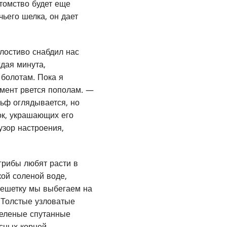
отомство будет еще
чьего шелка, он дает
лостиво снабдил нас
дая минута,
 болотам. Пока я
амент рвется пополам. —
льф оглядывается, но
ок, украшающих его
узор настроения,
 грибы любят расти в
кой соленой воде,
решетку мы выбегаем на
. Толстые узловатые
зеленые спутанные
есных корней —