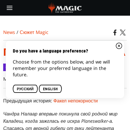
Skip
to
main
content
News
/
Сюжет Magic
ПЕРВАЯ ОТСТУПНИЦА
Do you have a language preference?
Choose from the options below, and we will
Сюжет Magic
14 сент. 2016 г.
remember your preferred language in the
future.
Mel Li
РУССКИЙ
ENGLISH
Предыдущая история:
Факел непокорности
Чандра Налаар впервые покинула свой родной мир
Каладеш, когда зажглась ее искра Planeswalker-а.
Спасаясь от верной гибели от руки лейтенанта