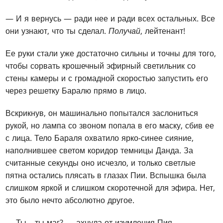
— И я вернусь — ради нее и ради всех остальных. Все
они узнают, что ты сделал.
Получай
, лейтенант!
Ее руки стали уже достаточно сильны и точны для того,
чтобы сорвать крошечный эфирный светильник со
стены камеры и с громадной скоростью запустить его
через решетку Баралю прямо в лицо.
Вскрикнув, он машинально попытался заслониться
рукой, но лампа со звоном попала в его маску, сбив ее
с лица. Тело Бараля охватило ярко-синее сияние,
наполнившее светом коридор темницы Данда. За
считанные секунды оно исчезло, и только светлые
пятна остались плясать в глазах Пии. Вспышка была
слишком яркой и слишком скоротечной для эфира. Нет,
это было нечто абсолютно другое.
— Ты... ты маг? — ахнула от изумления Пия.