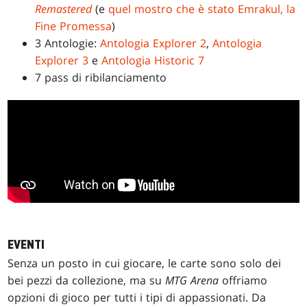
Remastered
(e
quel mostro che è stato Emrakul, la
Fine Promessa
)
3 Antologie:
Antologia Explorer 2
,
Antologia
Explorer 3
e
Antologia Historic 7
7 pass di ribilanciamento
EVENTI
Senza un posto in cui giocare, le carte sono solo dei
bei pezzi da collezione, ma su
MTG Arena
offriamo
opzioni di gioco per tutti i tipi di appassionati. Da