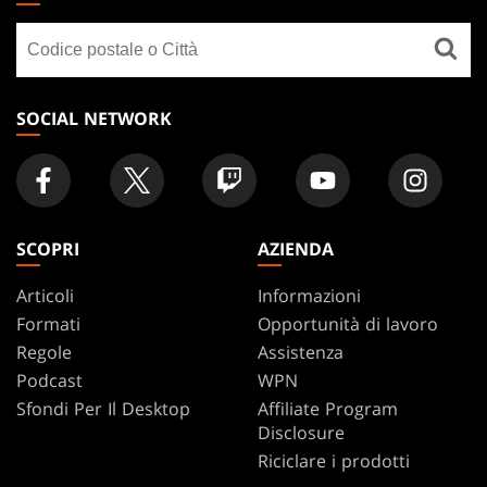
GATHERING
Cerca
FOOTER
un
negozio
SOCIAL NETWORK
SCOPRI
AZIENDA
Articoli
Informazioni
Formati
Opportunità di lavoro
Regole
Assistenza
Podcast
WPN
Sfondi Per Il Desktop
Affiliate Program
Disclosure
Riciclare i prodotti