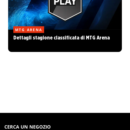
MTG ARENA
Dettagli stagione classificata di MTG Arena
MAGIC:
THE
CERCA UN NEGOZIO