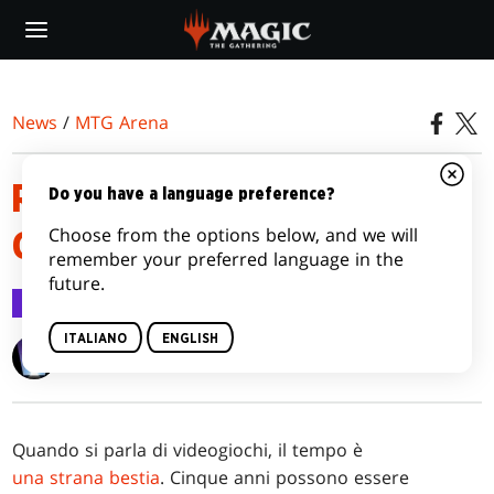
Skip
to
main
content
News
/
MTG Arena
ROTAZIONE 2023 - STATO DEL
Do you have a language preference?
Choose from the options below, and we will
GIOCO
remember your preferred language in the
future.
MTG Arena
11 set 2023
ITALIANO
ENGLISH
Chris Kiritz
Quando si parla di videogiochi, il tempo è
una strana bestia
. Cinque anni possono essere