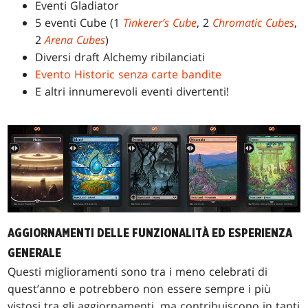
Eventi Gladiator
5 eventi Cube (1
Tinkerer’s Cube
, 2
Chromatic Cubes
,
2
Arena Cubes
)
Diversi draft Alchemy ribilanciati
Evento Historic senza carte bandite
E altri innumerevoli eventi divertenti!
AGGIORNAMENTI DELLE FUNZIONALITÀ ED ESPERIENZA
GENERALE
Questi miglioramenti sono tra i meno celebrati di
quest’anno e potrebbero non essere sempre i più
vistosi tra gli aggiornamenti, ma contribuiscono in tanti