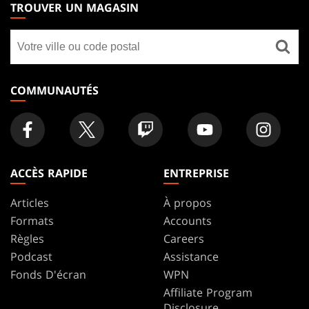
THE
TROUVER UN MAGASIN
GATHERING
Trouver
FOOTER
un
magasin
COMMUNAUTÉS
ACCÈS RAPIDE
ENTREPRISE
Articles
À propos
Formats
Accounts
Règles
Careers
Podcast
Assistance
Fonds D'écran
WPN
Affiliate Program
Disclosure