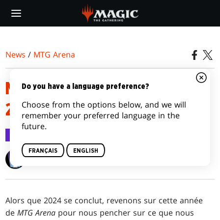
Skip
to
main
content
News
/
MTG Arena
MTG ARENA : ÉTAT DU JEU EN
Do you have a language preference?
Choose from the options below, and we will
2024
remember your preferred language in the
future.
MTG Arena
4 nov. 2024
FRANÇAIS
ENGLISH
Chris Kiritz
Alors que 2024 se conclut, revenons sur cette année
de
MTG Arena
pour nous pencher sur ce que nous