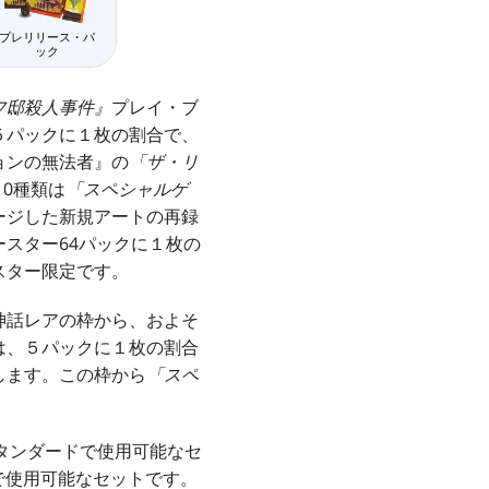
プレリリース・パ
ック
フ邸殺人事件』
プレイ・ブ
５パックに１枚の割合で、
ョンの無法者』の
「ザ・リ
0種類は
「スペシャルゲ
ージした新規アートの再録
スター64パックに１枚の
スター限定です。
神話レアの枠から、およそ
は、５パックに１枚の割合
します。この枠から
「スペ
スタンダードで使用可能なセ
で使用可能なセットです。