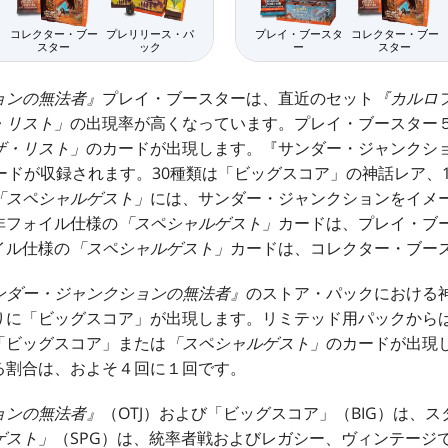
タ
コレクター・ブー
プレリリース・パ
プレイ・ブースタ
コレクター・ブー
スター
ック
ー
スター
ョンの無法者』
プレイ・ブースターは、直近のセット
『カルロ
・リスト」
の出現率が高くなっています。プレイ・ブースター
ザ・リスト」
のカードが出現します。『サンダー・ジャンクシ
ードが収録されます。30種類は「ビッグスコア」の神話レア、1
「スペシャルゲスト」
には、サンダー・ジャンクションをイメ
非フォイル仕様の
「スペシャルゲスト」
カードは、プレイ・ブー
イル仕様の
「スペシャルゲスト」
カードは、コレクター・ブー
ンダー・ジャンクションの無法者』
のストア・パックにおける
りに「ビッグスコア」が出現します。リミテッド用パックから
「ビッグスコア」または
「スペシャルゲスト」
のカードが出現
る割合は、およそ４回に１回です。
ョンの無法者』
（OTJ）および「ビッグスコア」（BIG）は、
ゲスト」
（SPG）は、統率者戦およびレガシー、ヴィンテージ