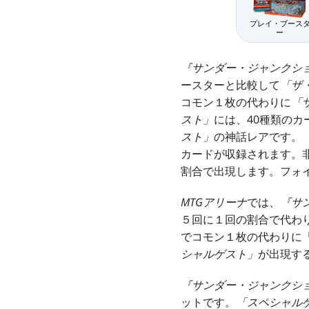
プレイ・ブース
ー
『サンダー・ジャンクシ
ースターと比較して
「ザ
コモン１枚の代わりに
「
スト」
には、40種類のカ
スト」
の神話レアです。
カードが収録されます。
割合で出現します。フォ
MTGアリーナ
では、
『サ
５回に１回の割合で代わ
でコモン１枚の代わりに
シャルゲスト」
が出現す
『サンダー・ジャンクシ
ットです。
「スペシャル