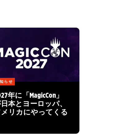
知らせ
027年に「MagicCon」
が日本とヨーロッパ、
アメリカにやってくる