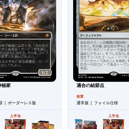
神秘家
適合の結節点
処置
 | ボーダーレス版
通常版 | フォイル仕様
入手先
入手先