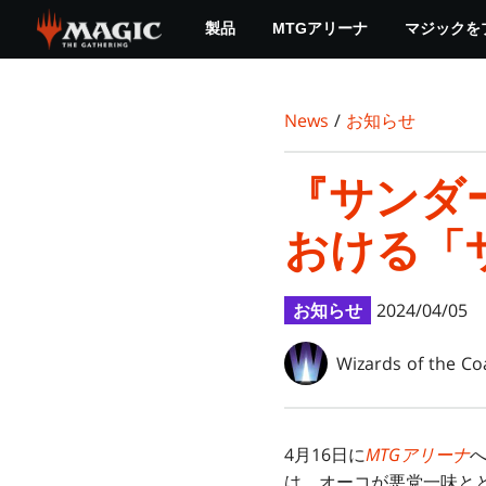
Skip
製品
MTGアリーナ
マジックを
to
main
content
News
/
お知らせ
『サンダ
おける「
お知らせ
2024/04/05
Wizards of the Co
4月16日に
MTGアリーナ
へ
は、オーコが悪党一味と