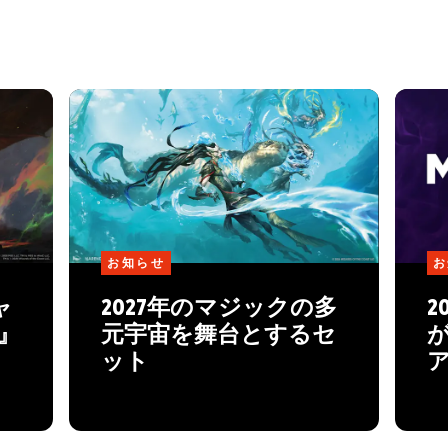
お知らせ
お
ャ
2027年のマジックの多
2
™』
元宇宙を舞台とするセ
ット