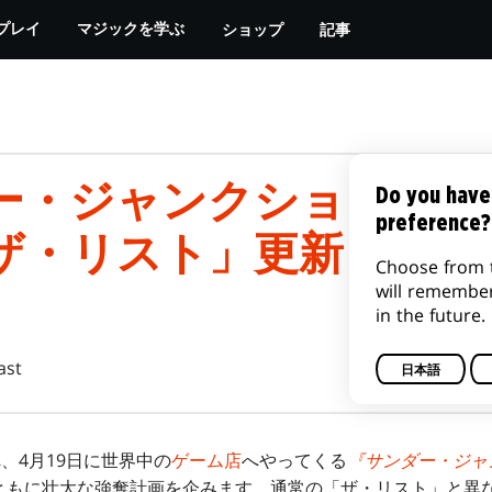
ショップ
記事
プレイ
マジックを学ぶ
ー・ジャンクションの無
Do you have
preference?
ザ・リスト」更新
Choose from 
will remembe
in the future.
ast
日本語
、4月19日に世界中の
ゲーム店
へやってくる
『サンダー・ジャ
ともに壮大な強奪計画を企みます。通常の「ザ・リスト」と異