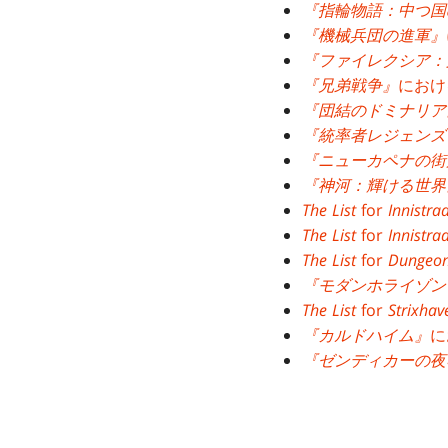
『指輪物語：中つ国
『機械兵団の進軍』
『ファイレクシア：
『兄弟戦争』
におけ
『団結のドミナリア
『統率者レジェンズ
『ニューカペナの街
『神河：輝ける世界
The List
for
Innistra
The List
for
Innistra
The List
for
Dungeons
『モダンホライゾン
The List
for
Strixhav
『カルドハイム』
に
『ゼンディカーの夜