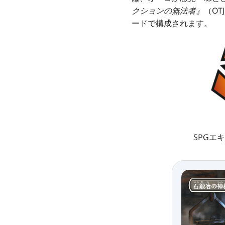
クションの無法者』
（OT
ードで構成されます。
SPGエ