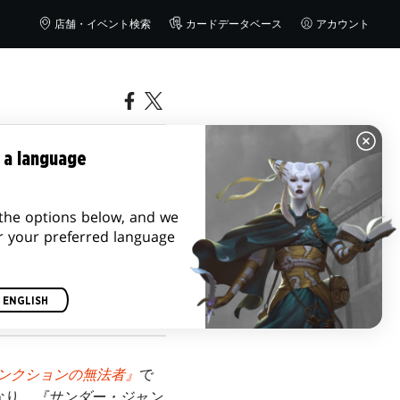
店舗・イベント検索
カードデータベース
アカウント
法者』に
 a language
the options below, and we
r your preferred language
ENGLISH
ンクションの無法者』
で
なり、
『サンダー・ジャン