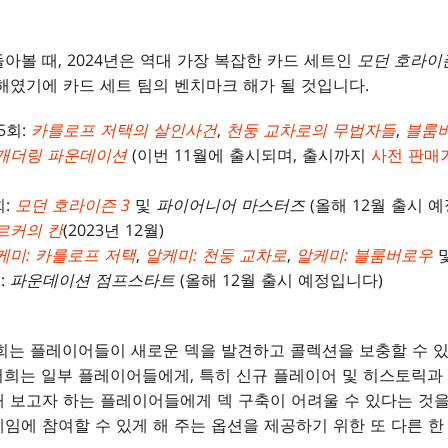
아볼 때, 2024년은 역대 가장 복잡한 카드 세트인
모던 호라이
해였기에 카드 세트 팀의 벤치마크 해가 될 것입니다.
5회:
카를로프 저택의 살인사건
,
천둥 교차로의 무법자들
,
블룸
 개더링 파운데이션
(이번 11월에 출시되며, 출시까지
사전 판매
회:
모던 호라이즌 3
및
파이어니어 마스터즈
(올해 12월 출시 
르커의 칸
(2023년 12월)
케미: 카를로프 저택
,
알케미: 천둥 교차로
,
알케미: 블룸버로우
:
파운데이션 점프스타트
(올해 12월 출시 예정입니다)
저희는 플레이어들이 새로운 덱을 발견하고 콜렉션을 보충할 수 
저희는 일부 플레이어들에게, 특히 신규 플레이어 및 히스토릭과 
 보고자 하는 플레이어들에게 덱 구축이 어려울 수 있다는 것을
임에 참여할 수 있게 해 주는 옵션을 제공하기 위한 또 다른 한