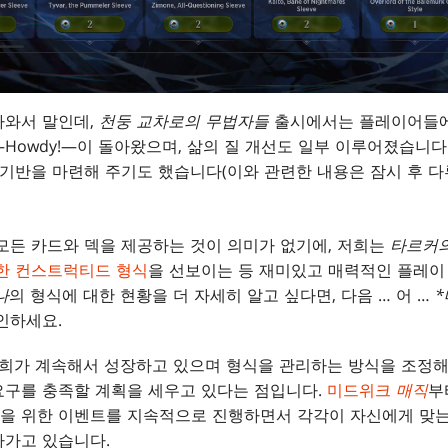
나와서 말인데,
천둥 교차로의 무법자들
출시에서는 플레이어들에
Howdy!—이 돌아왔으며, 삶의 질 개선도 일부 이루어졌습니다.
 기반을 마련해 주기도 했습니다(이와 관련한 내용은 잠시 후 다
모든 카드와 덱을 제공하는 것이 의미가 없기에, 저희는
타르커의
력한 컨스트럭티드 형식
을 선보이는 등 재미있고 매력적인 플레이
나
의 형식에 대한 현황을 더 자세히 알고 싶다면, 다음 … 어 …
인하세요.
저희가 계속해서 성장하고 있으며 형식을 관리하는 방식을 조정
요구를 충족할 계획을 세우고 있다는 점입니다.
미드위크
매직
부
을 위한 이벤트를 지속적으로 진행하면서 각각이 자신에게 맞는
나가고 있습니다.